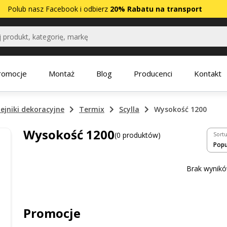
Polub nasz
Facebook
i odbierz
20% Rabatu na transport
romocje
Montaż
Blog
Producenci
Kontakt
ejniki dekoracyjne
Termix
Scylla
Wysokość 1200
Wysokość 1200
(0 produktów)
Sortu
Brak wynikó
Promocje