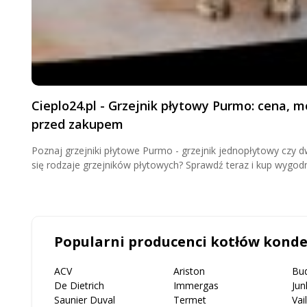
Cieplo24.pl - Grzejnik płytowy Purmo: cena, m
przed zakupem
Poznaj grzejniki płytowe Purmo - grzejnik jednopłytowy czy 
się rodzaje grzejników płytowych? Sprawdź teraz i kup wygodn
Popularni producenci kotłów kond
ACV
Ariston
Bu
De Dietrich
Immergas
Jun
Saunier Duval
Termet
Vai