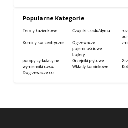
Popularne Kategorie
Termy Łazienkowe
Czujniki czadu/dymu
roz
po
Kominy koncentryczne
Ogrzewacze
zm
pojemnościowe -
bojlery
pompy cyrkulacyjne
Grzejniki płytowe
Grz
wymienniki c.w.u.
Wkłady kominkowe
Ko
Dogrzewacze co.