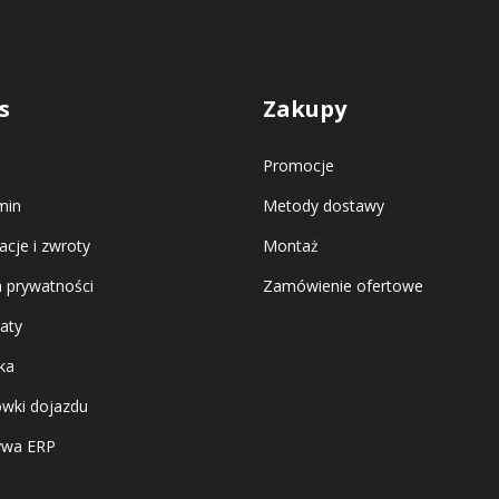
s
Zakupy
Promocje
min
Metody dostawy
cje i zwroty
Montaż
a prywatności
Zamówienie ofertowe
katy
ka
wki dojazdu
ywa ERP