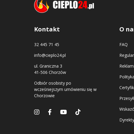
Kontakt
O na
32 445 71 45
FAQ
info@cieplo24.pl
Regula
ul. Graniczna 3
Reklama
41-506 Chorzów
Polityk
Odbiór osobisty po
Certyfi
wcześniejszym umówieniu się w
Chorzowie
Przesył
Wskazó
Dyrekt