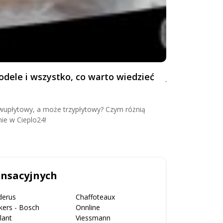
odele i wszystko, co warto wiedzieć
Jak obliczyć
Sprawdź, jak szy
mocy! Skorzystaj 
dwupłytowy, a może trzypłytowy? Czym różnią
domu!
ie w Cieplo24!
ensacyjnych
derus
Chaffoteaux
kers - Bosch
Onnline
llant
Viessmann