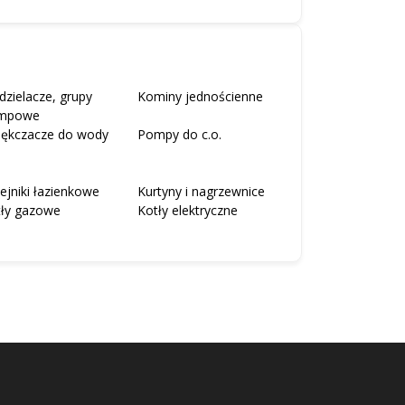
dzielacze, grupy
Kominy jednościenne
mpowe
iękczacze do wody
Pompy do c.o.
ejniki łazienkowe
Kurtyny i nagrzewnice
tły gazowe
Kotły elektryczne