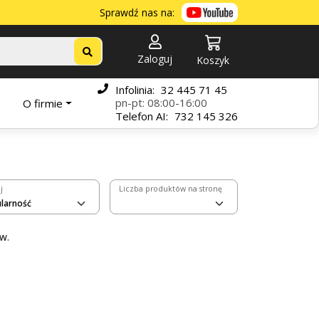
Sprawdź nas na:
Zaloguj
Koszyk
Infolinia:
32 445 71 45
pn-pt: 08:00-16:00
O firmie
Telefon
AI:
732 145 326
j
Liczba produktów na stronę
w.