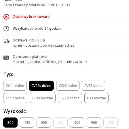
Cena zawiera podatek VAT 23% BRUTTO
Chwilowy brak towaru
Wysyłka/odbiór do 24 godzin
Dostawa: od 0,00 zł
Kurier - dostawa pod wskazany adres
Odroczone płatności
Kup teraz, zapłać za 30 dni, jeżeli nie zwrócisz
Typ:
CV11 dolne
CV21s dolne
CV22 dolne
CV33 dolne
C11 boczne
C21s boczne
C22 boczne
C33 boczne
Wysokość:
300
450
500
550
600
900
400