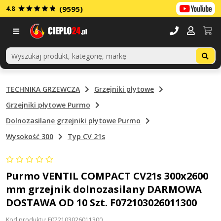
4.8
(9595)
Menu
TECHNIKA GRZEWCZA
Grzejniki płytowe
Grzejniki płytowe Purmo
Dolnozasilane grzejniki płytowe Purmo
Wysokość 300
Typ CV 21s
Purmo VENTIL COMPACT CV21s 300x2600
mm grzejnik dolnozasilany DARMOWA
DOSTAWA OD 10 Szt. F072103026011300
Kod produktu: F072103026011300