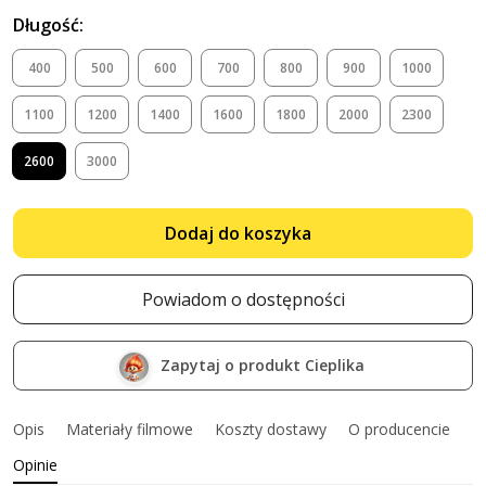
Długość:
400
500
600
700
800
900
1000
1100
1200
1400
1600
1800
2000
2300
2600
3000
Dodaj do koszyka
Powiadom o dostępności
Zapytaj o produkt Cieplika
Opis
Materiały filmowe
Koszty dostawy
O producencie
Opinie