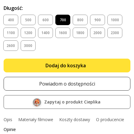
Długość:
400
500
600
700
800
900
1000
1100
1200
1400
1600
1800
2000
2300
2600
3000
Dodaj do koszyka
Powiadom o dostępności
Zapytaj o produkt Cieplika
Opis
Materiały filmowe
Koszty dostawy
O producencie
Opinie