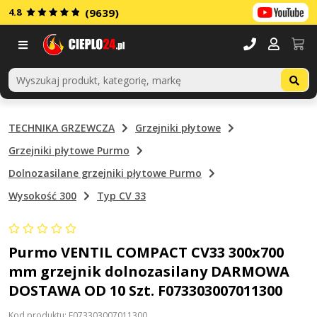
4.8
(9639)
Menu
TECHNIKA GRZEWCZA
Grzejniki płytowe
Grzejniki płytowe Purmo
Dolnozasilane grzejniki płytowe Purmo
Wysokość 300
Typ CV 33
Purmo VENTIL COMPACT CV33 300x700
mm grzejnik dolnozasilany DARMOWA
DOSTAWA OD 10 Szt. F073303007011300
Kod produktu: F073303007011300