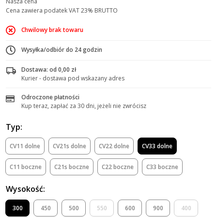
Nasza cena
Cena zawiera podatek VAT 23% BRUTTO
Chwilowy brak towaru
Wysyłka/odbiór do 24 godzin
Dostawa: od 0,00 zł
Kurier - dostawa pod wskazany adres
Odroczone płatności
Kup teraz, zapłać za 30 dni, jeżeli nie zwrócisz
Typ:
CV11 dolne
CV21s dolne
CV22 dolne
CV33 dolne
C11 boczne
C21s boczne
C22 boczne
C33 boczne
Wysokość:
300
450
500
550
600
900
400