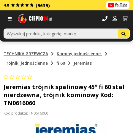
4.8
(9639)
Menu
TECHNIKA GRZEWCZA
Kominy jednościenne
Trójniki jednościenne
fi 60
Jeremias
Jeremias trójnik spalinowy 45° fi 60 stal
nierdzewna, trójnik kominowy Kod:
TN0616060
Kod produktu: TN0616060