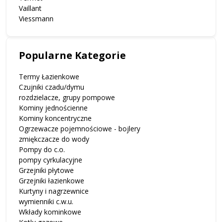
Vaillant
Viessmann
Popularne Kategorie
Termy Łazienkowe
Czujniki czadu/dymu
rozdzielacze, grupy pompowe
Kominy jednościenne
Kominy koncentryczne
Ogrzewacze pojemnościowe - bojlery
zmiękczacze do wody
Pompy do c.o.
pompy cyrkulacyjne
Grzejniki płytowe
Grzejniki łazienkowe
Kurtyny i nagrzewnice
wymienniki c.w.u.
Wkłady kominkowe