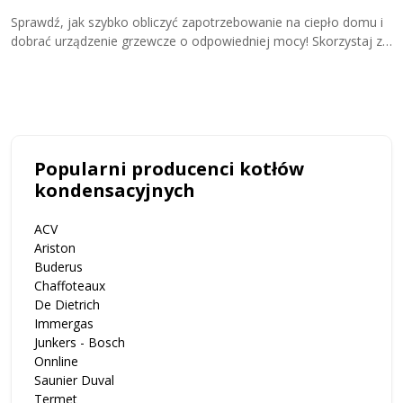
Sprawdź, jak szybko obliczyć zapotrzebowanie na ciepło domu i
D
dobrać urządzenie grzewcze o odpowiedniej mocy! Skorzystaj z
w
kalkulatora zapotrzebowania cieplnego i przekonaj się, ile kW
u
potrzebujesz do ogrzewania domu!
u
Popularni producenci kotłów
kondensacyjnych
ACV
Ariston
Buderus
Chaffoteaux
De Dietrich
Immergas
Junkers - Bosch
Onnline
Saunier Duval
Termet