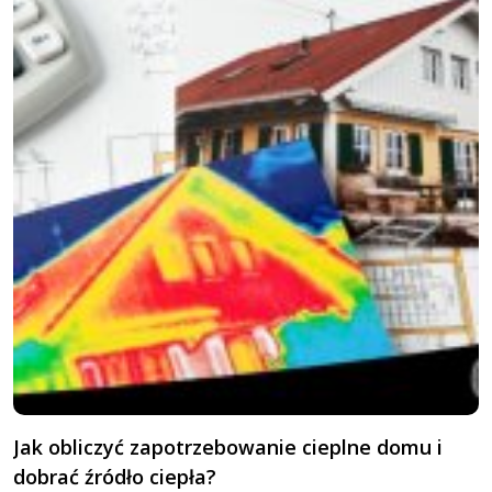
Jak obliczyć zapotrzebowanie cieplne domu i
G
dobrać źródło ciepła?
o