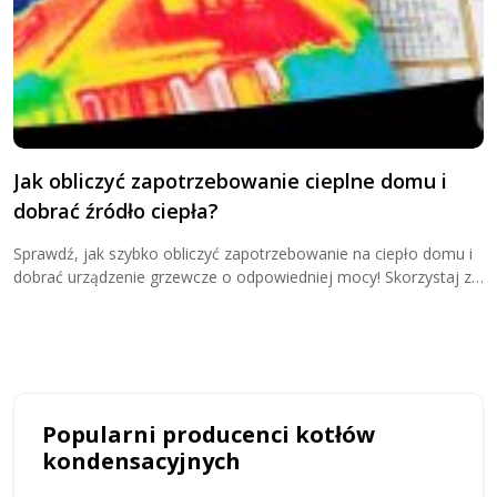
Jak obliczyć zapotrzebowanie cieplne domu i
G
dobrać źródło ciepła?
o
Sprawdź, jak szybko obliczyć zapotrzebowanie na ciepło domu i
D
dobrać urządzenie grzewcze o odpowiedniej mocy! Skorzystaj z
w
kalkulatora zapotrzebowania cieplnego i przekonaj się, ile kW
u
potrzebujesz do ogrzewania domu!
u
Popularni producenci kotłów
kondensacyjnych