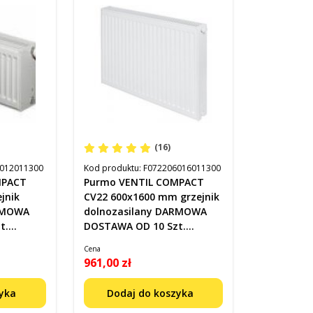
(16)
012011300
Kod produktu:
F072206016011300
MPACT
Purmo VENTIL COMPACT
jnik
CV22 600x1600 mm grzejnik
ARMOWA
dolnozasilany DARMOWA
t.
DOSTAWA OD 10 Szt.
F072206016011300
Cena
961,00 zł
zyka
Dodaj do koszyka