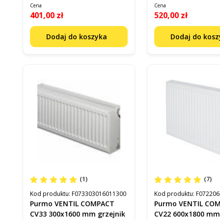
Cena
Cena
401,00 zł
520,00 zł
Dodaj do koszyka
Dodaj do kos
(1)
(7)
Kod produktu:
F073303016011300
Kod produktu:
F072206
Purmo VENTIL COMPACT
Purmo VENTIL CO
CV33 300x1600 mm grzejnik
CV22 600x1800 mm 