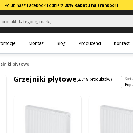
Polub nasz
Facebook
i odbierz
20% Rabatu na transport
romocje
Montaż
Blog
Producenci
Kontakt
ejniki płytowe
Grzejniki płytowe
(2,718 produktów)
Sortu