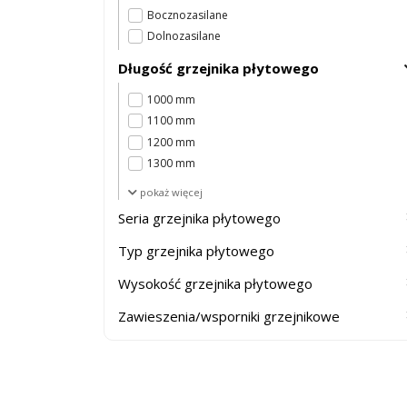
Bocznozasilane
Dolnozasilane
Długość grzejnika płytowego
1000 mm
1100 mm
1200 mm
1300 mm
1400 mm
pokaż więcej
1600 mm
Seria grzejnika płytowego
1800 mm
2000 mm
Typ grzejnika płytowego
2200 mm
Wysokość grzejnika płytowego
2300 mm
2400 mm
Zawieszenia/wsporniki grzejnikowe
2600 mm
2800 mm
300 mm
3000 mm