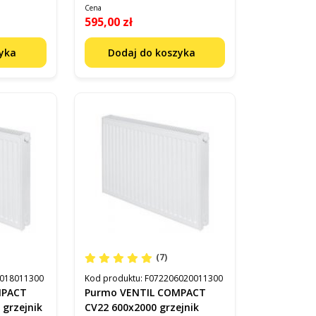
Cena
595,00 zł
zyka
Dodaj do koszyka
(7)
018011300
Kod produktu:
F072206020011300
MPACT
Purmo VENTIL COMPACT
grzejnik
CV22 600x2000 grzejnik