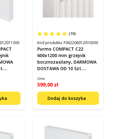
(70)
012011300
Kod produktu:
F062206012010300
MPACT
Purmo COMPACT C22
jnik
600x1200 mm grzejnik
ARMOWA
bocznozasilany, DARMOWA
t.
DOSTAWA OD 10 Szt.
F062206012010300
Cena
599,00 zł
zyka
Dodaj do koszyka