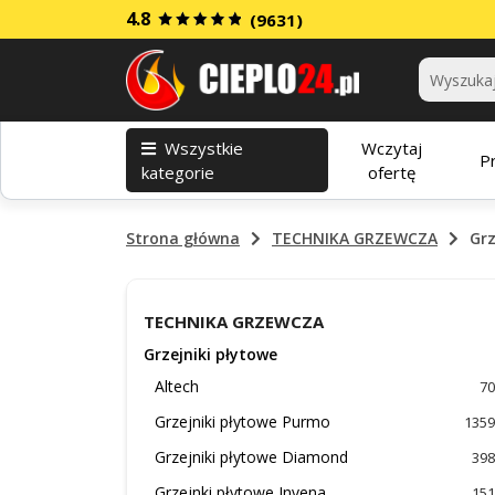
4.8
(9631)
Kategorie
Wszystkie
Wczytaj
P
kategorie
ofertę
Strona główna
TECHNIKA GRZEWCZA
Grz
TECHNIKA GRZEWCZA
Grzejniki płytowe
Altech
70
Grzejniki płytowe Purmo
1359
Grzejniki płytowe Diamond
398
Grzejnki płytowe Invena
151