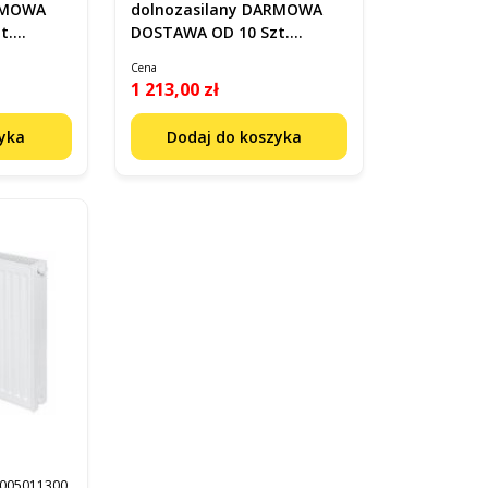
ARMOWA
dolnozasilany DARMOWA
t.
DOSTAWA OD 10 Szt.
F072206020011300
Cena
1 213,00 zł
zyka
Dodaj do koszyka
005011300