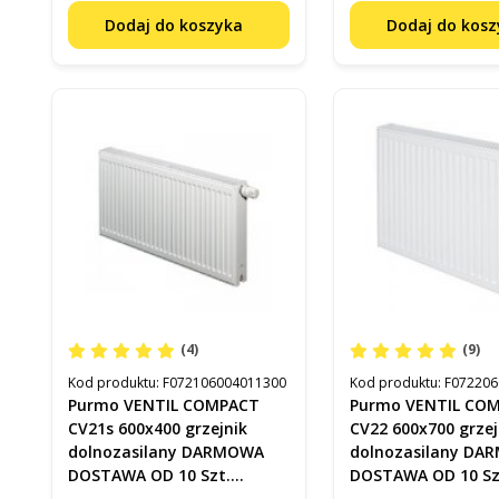
Dodaj do koszyka
Dodaj do kos
(4)
(9)
Kod produktu:
F072106004011300
Kod produktu:
F072206
Purmo VENTIL COMPACT
Purmo VENTIL CO
CV21s 600x400 grzejnik
CV22 600x700 grzej
dolnozasilany DARMOWA
dolnozasilany D
DOSTAWA OD 10 Szt.
DOSTAWA OD 10 Sz
F072106004011300
F072206007011300