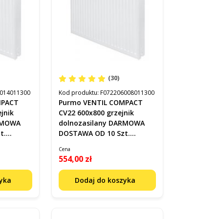
(30)
014011300
Kod produktu:
F072206008011300
MPACT
Purmo VENTIL COMPACT
jnik
CV22 600x800 grzejnik
ARMOWA
dolnozasilany DARMOWA
t.
DOSTAWA OD 10 Szt.
F072206008011300
Cena
554,00 zł
zyka
Dodaj do koszyka