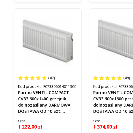
(47)
(49)
Kod produktu:
F073306014011300
Kod produktu:
F073306
Purmo VENTIL COMPACT
Purmo VENTIL CO
CV33 600x1400 grzejnik
CV33 600x1600 grze
dolnozasilany DARMOWA
dolnozasilany D
DOSTAWA OD 10 Szt.
DOSTAWA OD 10 Sz
F073306014011300
F073306016011300
Cena
Cena
1 222,00 zł
1 374,00 zł