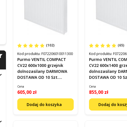
(102)
(65)
Kod produktu:
F072206010011300
Kod produktu:
F072206
Purmo VENTIL COMPACT
Purmo VENTIL CO
CV22 600x1000 grzejnik
CV22 600x1400 grze
dolnozasilany DARMOWA
dolnozasilany D
DOSTAWA OD 10 Szt.
DOSTAWA OD 10 Sz
F072206010011300
F072206014011300
Cena
Cena
605,00 zł
855,00 zł
Dodaj do koszyka
Dodaj do kos