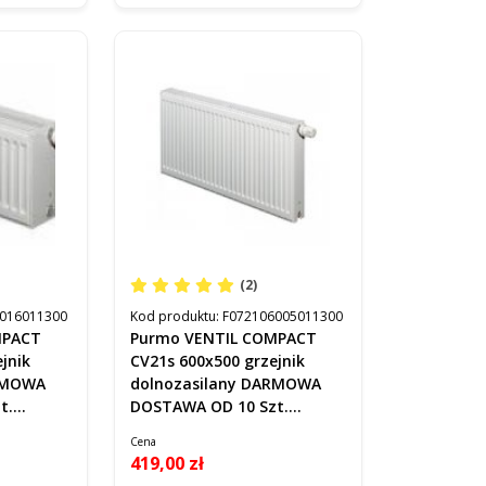
(2)
016011300
Kod produktu:
F072106005011300
MPACT
Purmo VENTIL COMPACT
jnik
CV21s 600x500 grzejnik
ARMOWA
dolnozasilany DARMOWA
t.
DOSTAWA OD 10 Szt.
F072106005011300
Cena
419,00 zł