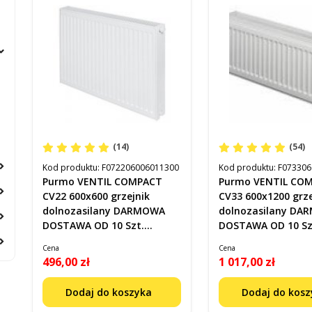
(14)
(54)
Kod produktu:
F072206006011300
Kod produktu:
F073306
Purmo VENTIL COMPACT
Purmo VENTIL CO
CV22 600x600 grzejnik
CV33 600x1200 grze
dolnozasilany DARMOWA
dolnozasilany D
DOSTAWA OD 10 Szt.
DOSTAWA OD 10 Sz
F072206006011300
F073306012011300
Cena
Cena
496,00 zł
1 017,00 zł
Dodaj do koszyka
Dodaj do kos