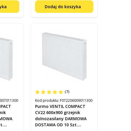
zyka
Dodaj do koszyka
(7)
007011300
Kod produktu:
F072206009011300
MPACT
Purmo VENTIL COMPACT
nik
CV22 600x900 grzejnik
ARMOWA
dolnozasilany DARMOWA
t.
DOSTAWA OD 10 Szt.
F072206009011300