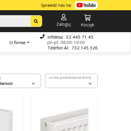
Sprawdź nas na:
Zaloguj
Koszyk
Infolinia:
32 445 71 45
pn-pt: 08:00-16:00
O firmie
Telefon
AI:
732 145 326
j
Liczba produktów na stronę