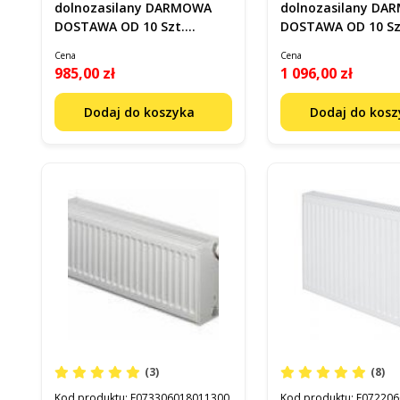
dolnozasilany DARMOWA
dolnozasilany D
DOSTAWA OD 10 Szt.
DOSTAWA OD 10 Sz
F073303016011300
F072206018011300
Cena
Cena
985,00 zł
1 096,00 zł
Dodaj do koszyka
Dodaj do kos
(3)
(8)
Kod produktu:
F073306018011300
Kod produktu:
F072206