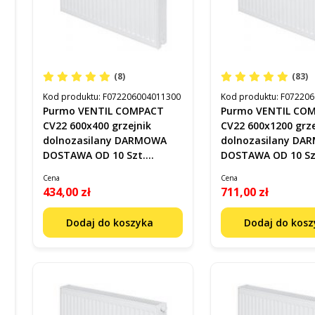
(8)
(83)
Kod produktu:
F072206004011300
Kod produktu:
F072206
Purmo VENTIL COMPACT
Purmo VENTIL CO
CV22 600x400 grzejnik
CV22 600x1200 grze
dolnozasilany DARMOWA
dolnozasilany D
DOSTAWA OD 10 Szt.
DOSTAWA OD 10 Sz
F072206004011300
F072206012011300
Cena
Cena
434,00 zł
711,00 zł
Dodaj do koszyka
Dodaj do kos