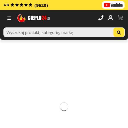
4.8
(9620)
Menu