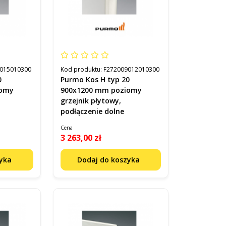
015010300
Kod produktu:
F272009012010300
Purmo Kos H typ 20
iomy
900x1200 mm poziomy
grzejnik płytowy,
podłączenie dolne
Cena
3 263,00 zł
zyka
Dodaj do koszyka