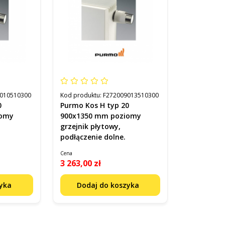
010510300
Kod produktu:
F272009013510300
Purmo Kos H typ 20
iomy
900x1350 mm poziomy
grzejnik płytowy,
podłączenie dolne.
Cena
3 263,00 zł
zyka
Dodaj do koszyka