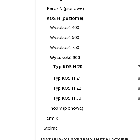
Paros V (pionowe)
KOS H (poziome)
Wysokość 400
Wysokość 600
Wysokość 750
Wysokość 900
Typ KOS H 20
7
Typ KOS H 21
8
Typ KOS H 22
8
Typ KOS H 33
8
Tinos V (pionowe)
Termix
Stelrad
MATERIAŁY I SYSTEMY INSTALACYJNE