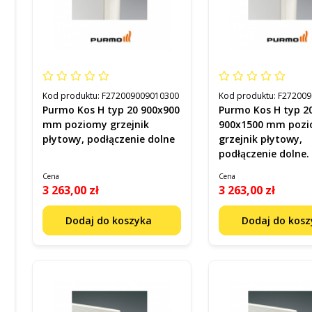
Kod produktu:
F272009009010300
Kod produktu:
F272009
Purmo Kos H typ 20 900x900
Purmo Kos H typ 20
mm poziomy grzejnik
900x1500 mm poz
płytowy, podłączenie dolne
grzejnik płytowy,
podłączenie dolne.
Cena
Cena
3 263,00 zł
3 263,00 zł
Dodaj do koszyka
Dodaj do kos