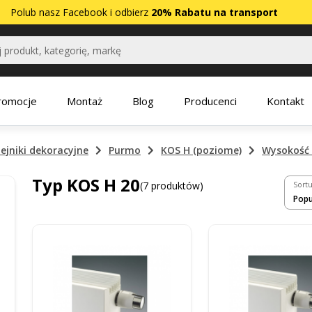
Polub nasz
Facebook
i odbierz
20% Rabatu na transport
romocje
Montaż
Blog
Producenci
Kontakt
ejniki dekoracyjne
Purmo
KOS H (poziome)
Wysokość 
Typ KOS H 20
(7 produktów)
Sortu