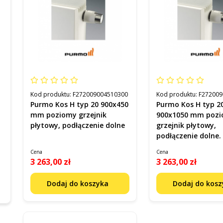
Kod produktu:
F272009004510300
Kod produktu:
F272009
Purmo Kos H typ 20 900x450
Purmo Kos H typ 20
mm poziomy grzejnik
900x1050 mm poz
płytowy, podłączenie dolne
grzejnik płytowy,
podłączenie dolne.
Cena
Cena
3 263,00 zł
3 263,00 zł
Dodaj do koszyka
Dodaj do kos