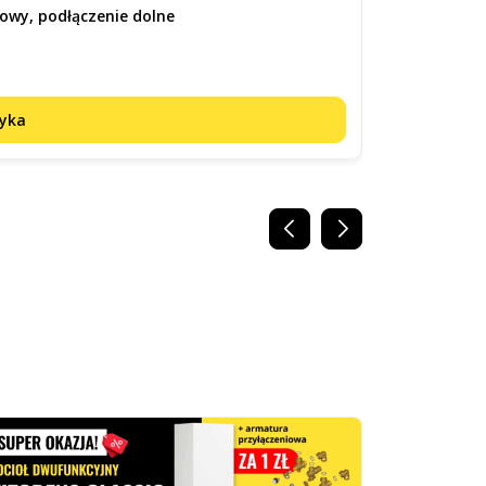
płytowy, podłączenie dolne
Cena
3 263,00 zł
zyka