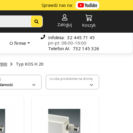
Sprawdź nas na:
Zaloguj
Koszyk
Infolinia:
32 445 71 45
pn-pt: 08:00-16:00
O firmie
Telefon
AI:
732 145 326
900
Typ KOS H 20
j
Liczba produktów na stronę