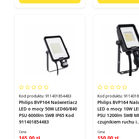
Kod produktu:
911401854483
Kod produktu:
911401
Philips BVP164 Naświetlacz
Philips BVP164 Naś
LED o mocy 50W LED60/840
LED o mocy 10W LE
PSU 6000lm SWB IP65 Kod
PSU 1200lm SWB M
911401854483
czujnikiem ruchu i
zmierzchu IP65 Ko
Cena
Cena
911401883783
165,00 zł
150,00 zł