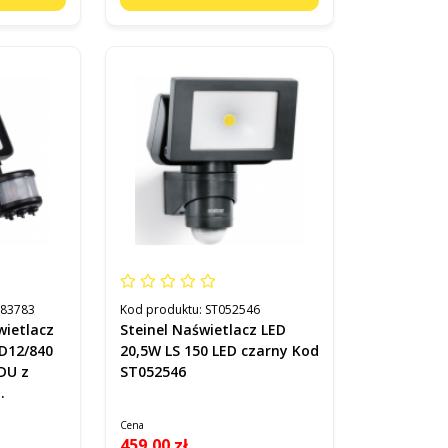
883783
Kod produktu:
ST052546
wietlacz
Steinel Naświetlacz LED
D12/840
20,5W LS 150 LED czarny Kod
DU z
ST052546
d
Cena
459,00 zł