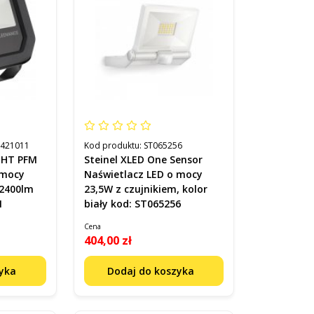
5421011
Kod produktu:
ST065256
GHT PFM
Steinel XLED One Sensor
 mocy
Naświetlacz LED o mocy
 2400lm
23,5W z czujnikiem, kolor
1
biały kod: ST065256
Cena
404,00 zł
zyka
Dodaj do koszyka