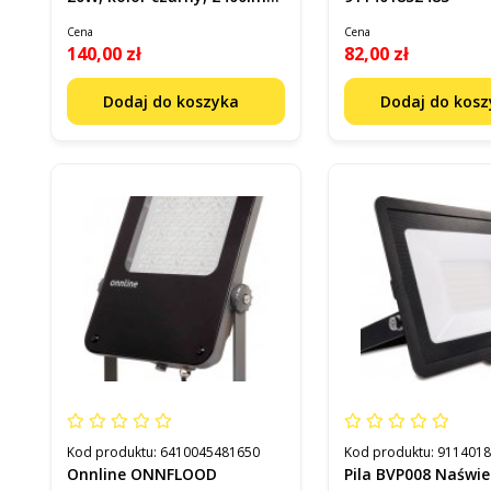
kod: 4058075460959
Cena
Cena
140,00 zł
82,00 zł
Dodaj do koszyka
Dodaj do kos
Kod produktu:
6410045481650
Kod produktu:
911401
Onnline ONNFLOOD
Pila BVP008 Naświe