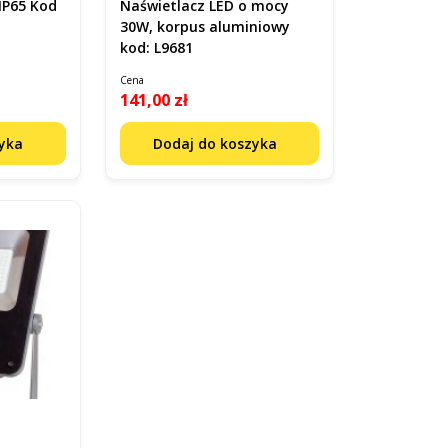
IP65 Kod
Naświetlacz LED o mocy
30W, korpus aluminiowy
kod: L9681
Cena
141,00 zł
zyka
Dodaj do koszyka