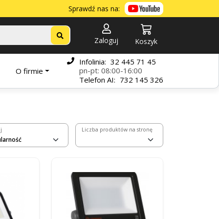
Sprawdź nas na:
Zaloguj
Koszyk
Infolinia:
32 445 71 45
pn-pt: 08:00-16:00
O firmie
Telefon
AI:
732 145 326
j
Liczba produktów na stronę