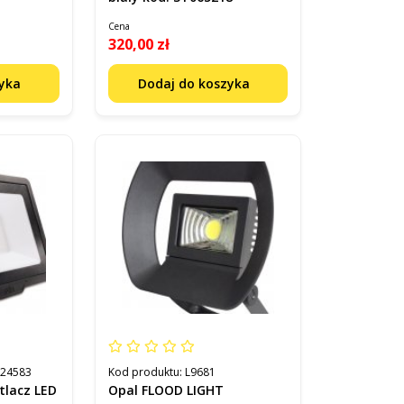
Cena
320,00 zł
zyka
Dodaj do koszyka
824583
Kod produktu:
L9681
tlacz LED
Opal FLOOD LIGHT