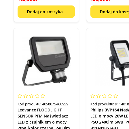
Dodaj do koszyka
Dodaj do kos
Kod produktu:
4058075460959
Kod produktu:
911401
Ledvance FLOODLIGHT
Philips BVP164 Naś
SENSOR PFM Naświetlacz
LED o mocy 20W LE
LED z czujnikiem o mocy
PSU 2400lm SWB IP
20W, kolor czarny, 2400lm
911401852483