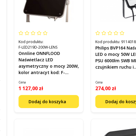
Kod produktu:
Kod produktu:
911401
F-LED219D-200W-LENS
Philips BVP164 Naś
Onnline ONNFLOOD
LED o mocy 50W LE
Naświetlacz LED
PSU 6000lm SWB M
asymetryczny o mocy 200W,
czujnikiem ruchu i
kolor antracyt kod: F-
zmierzchu IP65 Ko
LED219D-200W-LENS
911401884683
Cena
Cena
1 127,00 zł
274,00 zł
Dodaj do koszyka
Dodaj do kos