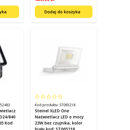
zyka
Dodaj do koszyka
852483
Kod produktu:
ST065218
wietlacz
Steinel XLED One
D24/840
Naświetlacz LED o mocy
65 Kod
23W bez czujnika, kolor
biały kod: ST065218