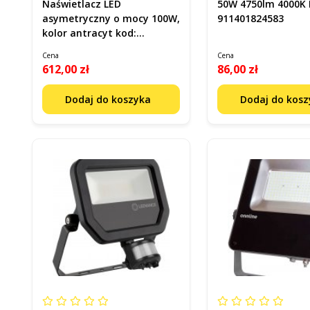
Naświetlacz LED
50W 4750lm 4000K 
asymetryczny o mocy 100W,
911401824583
kolor antracyt kod:
6410045481650
Cena
Cena
612,00 zł
86,00 zł
Dodaj do koszyka
Dodaj do kos