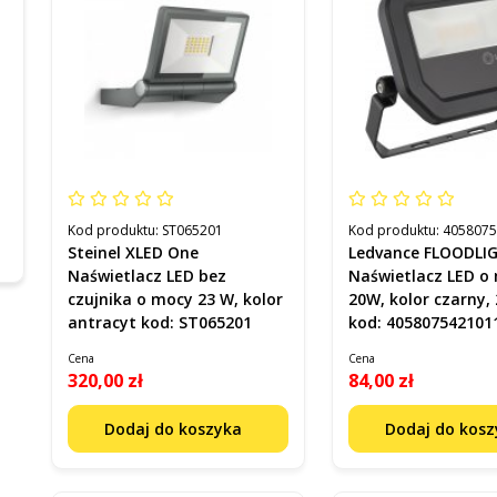
Kod produktu:
ST065201
Kod produktu:
405807
Steinel XLED One
Ledvance FLOODLI
Naświetlacz LED bez
Naświetlacz LED o
czujnika o mocy 23 W, kolor
20W, kolor czarny,
antracyt kod: ST065201
kod: 405807542101
Cena
Cena
320,00 zł
84,00 zł
Dodaj do koszyka
Dodaj do kos