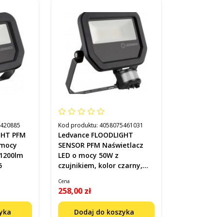
5420885
Kod produktu:
4058075461031
GHT PFM
Ledvance FLOODLIGHT
 mocy
SENSOR PFM Naświetlacz
 1200lm
LED o mocy 50W z
5
czujnikiem, kolor czarny,
6000lm kod: 4058075461031
Cena
258,00 zł
zyka
Dodaj do koszyka