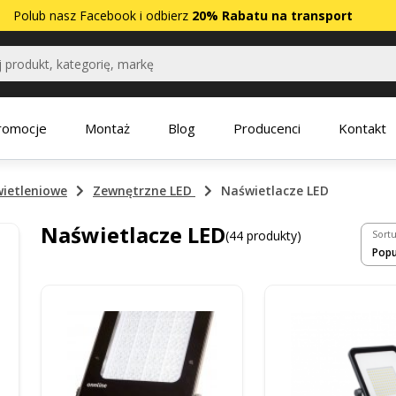
Polub nasz
Facebook
i odbierz
20% Rabatu na transport
romocje
Montaż
Blog
Producenci
Kontakt
ietleniowe
Zewnętrzne LED
Naświetlacze LED
Naświetlacze LED
(44 produkty)
Sortu