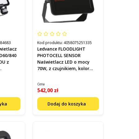
884683
Kod produktu:
4058075251335
wietlacz
Ledvance FLOODLIGHT
D60/840
PHOTOCELL SENSOR
DU z
Naświetlacz LED o mocy
70W, z czujnikiem, kolor
d
czarny, 7700lm kod:
4058075251335
Cena
542,00 zł
zyka
Dodaj do koszyka