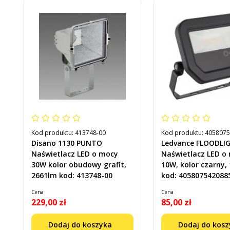
Kod produktu:
413748-00
Kod produktu:
405807
Disano 1130 PUNTO
Ledvance FLOODLI
Naświetlacz LED o mocy
Naświetlacz LED o
30W kolor obudowy grafit,
10W, kolor czarny,
2661lm kod: 413748-00
kod: 405807542088
Cena
Cena
229,00 zł
85,00 zł
Dodaj do koszyka
Dodaj do kos