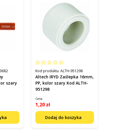
0682
Kod produktu:
ALTH-951298
wy
Altech IRYD Zaślepka 16mm,
lor szary
PP, kolor szary Kod ALTH-
951298
Cena
1,20 zł
zyka
Dodaj do koszyka