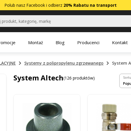
Polub nasz
Facebook
i odbierz
20% Rabatu na transport
romocje
Montaż
Blog
Producenci
Kontakt
LACYJNE
Systemy z polipropylenu zgrzewanego
System A
System Altech
(126 produktów)
Sortu