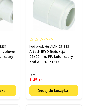
1231
Kod produktu:
ALTH-951313
o nyplowe
Altech IRYD Redukcja
or szary
25x20mm, PP, kolor szary
Kod ALTH-951313
Cena
1,45 zł
zyka
Dodaj do koszyka