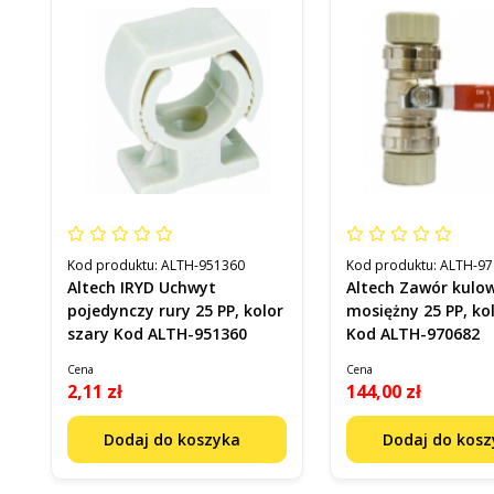
Kod produktu:
ALTH-951360
Kod produktu:
ALTH-97
Altech IRYD Uchwyt
Altech Zawór kulo
pojedynczy rury 25 PP, kolor
mosiężny 25 PP, ko
szary Kod ALTH-951360
Kod ALTH-970682
Cena
Cena
2,11 zł
144,00 zł
Dodaj do koszyka
Dodaj do kos