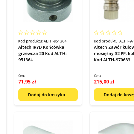
Kod produktu:
ALTH-951364
Kod produktu:
ALTH-97
Altech IRYD Końcówka
Altech Zawór kulo
grzewcza 20 Kod ALTH-
mosiężny 32 PP, ko
951364
Kod ALTH-970683
Cena
Cena
71,95 zł
215,00 zł
Dodaj do koszyka
Dodaj do kos