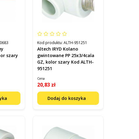
0683
Kod produktu:
ALTH-951251
wy
Altech IRYD Kolano
lor szary
gwintowane PP 25x3/4cala
GZ, kolor szary Kod ALTH-
951251
Cena
20,83 zł
zyka
Dodaj do koszyka