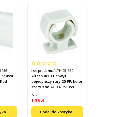
1236
Kod produktu:
ALTH-951359
 PP 45st,
Altech IRYD Uchwyt
 Kod
pojedynczy rury 20 PP, kolor
szary Kod ALTH-951359
Cena
1,36 zł
zyka
Dodaj do koszyka