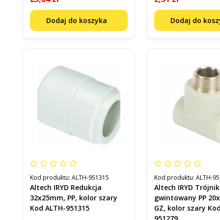
Dodaj do koszyka
Dodaj do kos
Kod produktu:
ALTH-951315
Kod produktu:
ALTH-95
Altech IRYD Redukcja
Altech IRYD Trójnik
32x25mm, PP, kolor szary
gwintowany PP 20x
Kod ALTH-951315
GZ, kolor szary Ko
951279