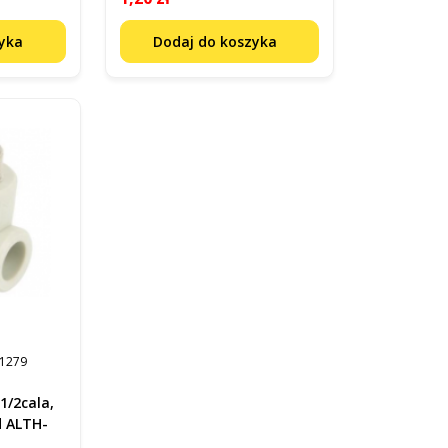
zyka
Dodaj do koszyka
1279
1/2cala,
d ALTH-