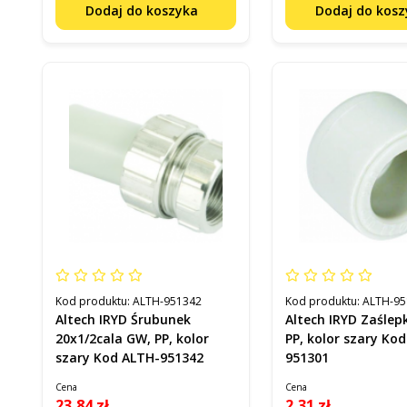
Dodaj do koszyka
Dodaj do kos
Kod produktu:
ALTH-951342
Kod produktu:
ALTH-95
Altech IRYD Śrubunek
Altech IRYD Zaśle
20x1/2cala GW, PP, kolor
PP, kolor szary Ko
szary Kod ALTH-951342
951301
Cena
Cena
23,84 zł
2,31 zł