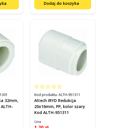
zyka
Dodaj do koszyka
1301
Kod produktu:
ALTH-951311
pka 32mm,
Altech IRYD Redukcja
d ALTH-
20x16mm, PP, kolor szary
Kod ALTH-951311
Cena
1,20 zł