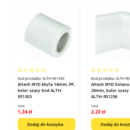
Kod produktu:
ALTH-951303
Kod produktu:
ALTH-95
Altech IRYD Mufa 16mm, PP,
Altech IRYD Kolano
kolor szary Kod ALTH-
20mm, kolor szary
951303
ALTH-951236
Cena
Cena
1,24 zł
2,23 zł
Dodaj do koszyka
Dodaj do kos