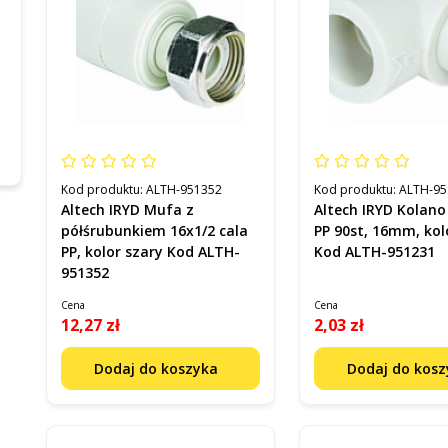
Kod produktu:
ALTH-951352
Kod produktu:
ALTH-95
Altech IRYD Mufa z
Altech IRYD Kolan
półśrubunkiem 16x1/2 cala
PP 90st, 16mm, kol
PP, kolor szary Kod ALTH-
Kod ALTH-951231
951352
Cena
Cena
12,27 zł
2,03 zł
Dodaj do koszyka
Dodaj do kos