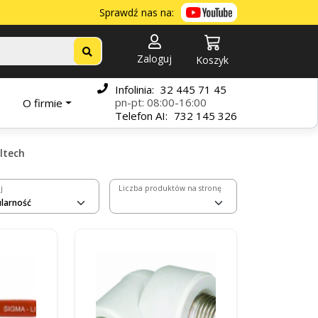
Sprawdź nas na:
Zaloguj
Koszyk
Infolinia:
32 445 71 45
pn-pt: 08:00-16:00
O firmie
Telefon
AI:
732 145 326
ltech
j
Liczba produktów na stronę