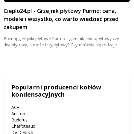
Cieplo24.pl - Grzejnik płytowy Purmo: cena,
M
modele i wszystko, co warto wiedzieć przed
M
zakupem
g
w
Poznaj grzejniki płytowe Purmo - grzejnik jednopłytowy czy
o
dwupłytowy, a może trzypłytowy? Czym różnią się rodzaje
grzejników płytowych? Sprawdź teraz i kup wygodnie w Cieplo24!
Popularni producenci kotłów
kondensacyjnych
ACV
Ariston
Buderus
Chaffoteaux
De Dietrich