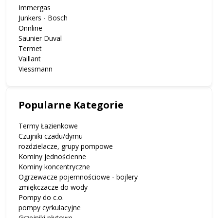
Immergas
Junkers - Bosch
Onnline
Saunier Duval
Termet
Vaillant
Viessmann
Popularne Kategorie
Termy Łazienkowe
Czujniki czadu/dymu
rozdzielacze, grupy pompowe
Kominy jednościenne
Kominy koncentryczne
Ogrzewacze pojemnościowe - bojlery
zmiękczacze do wody
Pompy do c.o.
pompy cyrkulacyjne
Grzejniki płytowe