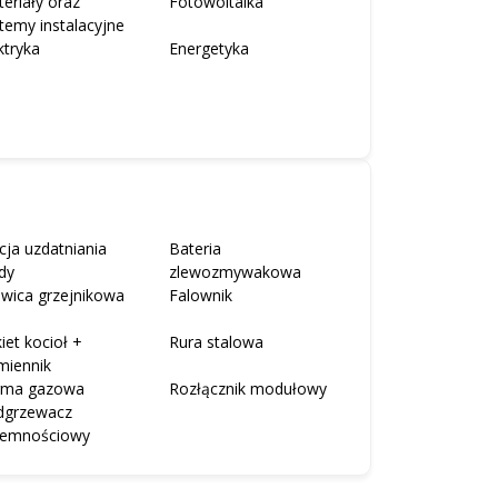
eriały oraz
Fotowoltaika
temy instalacyjne
ktryka
Energetyka
cja uzdatniania
Bateria
dy
zlewozmywakowa
wica grzejnikowa
Falownik
iet kocioł +
Rura stalowa
miennik
rma gazowa
Rozłącznik modułowy
dgrzewacz
jemnościowy