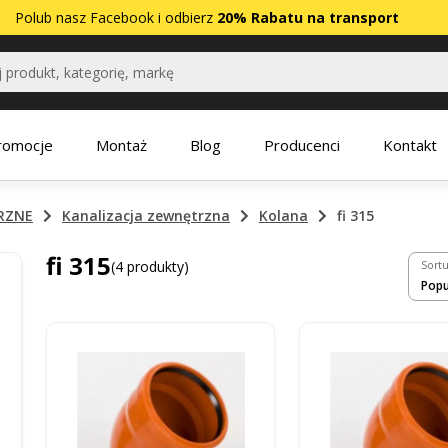
Polub nasz
Facebook
i odbierz
20% Rabatu na transport
romocje
Montaż
Blog
Producenci
Kontakt
TRZNE
Kanalizacja zewnętrzna
Kolana
fi 315
fi 315
(4 produkty)
Sortu