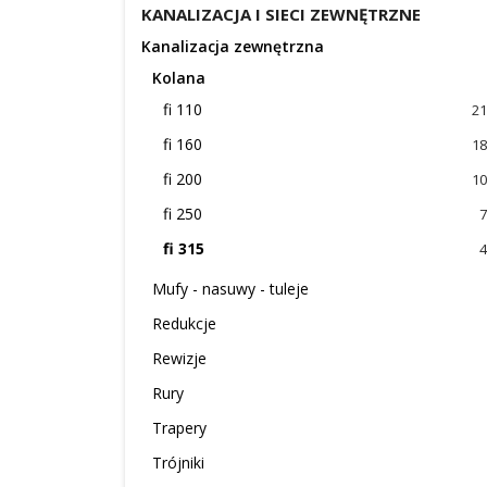
KANALIZACJA I SIECI ZEWNĘTRZNE
Kanalizacja zewnętrzna
Kolana
fi 110
21
fi 160
18
fi 200
10
fi 250
7
fi 315
4
Mufy - nasuwy - tuleje
Redukcje
Rewizje
Rury
Trapery
Trójniki