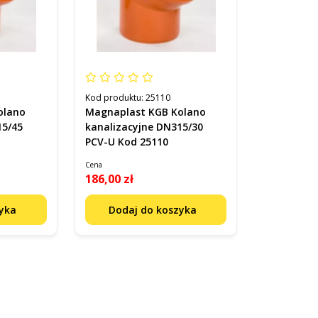
Kod produktu:
25110
olano
Magnaplast KGB Kolano
15/45
kanalizacyjne DN315/30
PCV-U Kod 25110
Cena
186,00 zł
zyka
Dodaj do koszyka