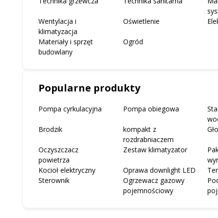
Technika grzewcza
Technika sanitarna
Mat
sys
Wentylacja i
Oświetlenie
Ele
klimatyzacja
Materiały i sprzęt
Ogród
budowlany
Popularne produkty
Pompa cyrkulacyjna
Pompa obiegowa
Sta
wo
Brodzik
kompakt z
Gło
rozdrabniaczem
Oczyszczacz
Zestaw klimatyzator
Pak
powietrza
wy
Kocioł elektryczny
Oprawa downlight LED
Te
Sterownik
Ogrzewacz gazowy
Po
pojemnościowy
po