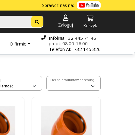
Sprawdź nas na:
Zaloguj
Koszyk
Infolinia:
32 445 71 45
pn-pt: 08:00-16:00
O firmie
Telefon
AI:
732 145 326
j
Liczba produktów na stronę