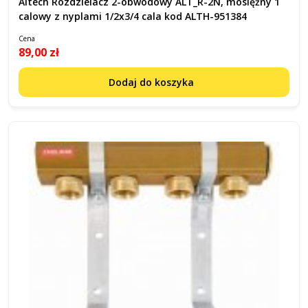
Altech Rozdzielacz 2-obwodowy ALT_R-2N, mosiężny 1
calowy z nyplami 1/2x3/4 cala kod ALTH-951384
Cena
89,00 zł
Dodaj do koszyka