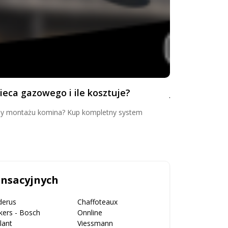
ieca gazowego i ile kosztuje?
Jaki wybrać 
apy montażu komina? Kup kompletny system
Jaka rura do pie
pamiętać przy w
ensacyjnych
derus
Chaffoteaux
kers - Bosch
Onnline
llant
Viessmann