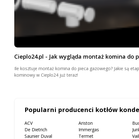
Cieplo24.pl - Jak wygląda montaż komina do p
Ile kosztuje montaż komina do pieca gazowego? Jakie są et
kominowy w Cieplo24 już teraz!
Popularni producenci kotłów kond
ACV
Ariston
Bu
De Dietrich
Immergas
Jun
Saunier Duval
Termet
Vai