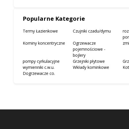
Popularne Kategorie
Termy Łazienkowe
Czujniki czadu/dymu
roz
po
Kominy koncentryczne
Ogrzewacze
zm
pojemnościowe -
bojlery
pompy cyrkulacyjne
Grzejniki płytowe
Grz
wymienniki c.w.u.
Wkłady kominkowe
Ko
Dogrzewacze co.