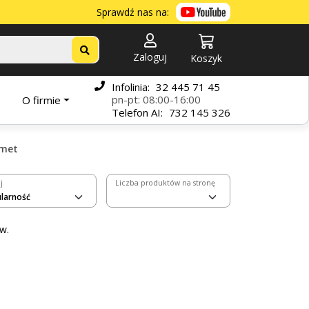
Sprawdź nas na:
Zaloguj
Koszyk
Infolinia:
32 445 71 45
pn-pt: 08:00-16:00
O firmie
Telefon
AI:
732 145 326
met
j
Liczba produktów na stronę
w.