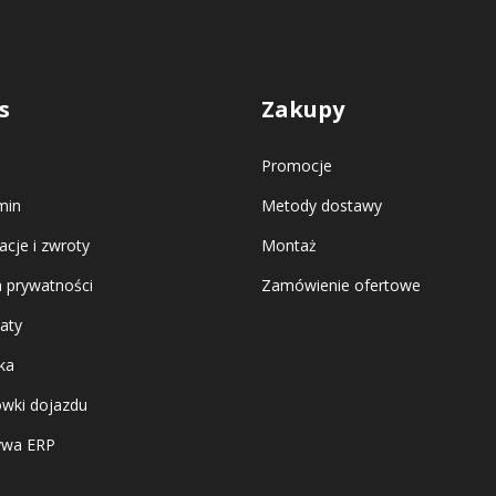
s
Zakupy
Promocje
min
Metody dostawy
cje i zwroty
Montaż
a prywatności
Zamówienie ofertowe
katy
ka
wki dojazdu
ywa ERP