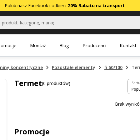
Polub nasz
Facebook
i odbierz
20% Rabatu na transport
romocje
Montaż
Blog
Producenci
Kontakt
miny koncentryczne
Pozostałe elementy
fi 60/100
Ter
Termet
(0 produktów)
Sortu
Brak wynikó
Promocje