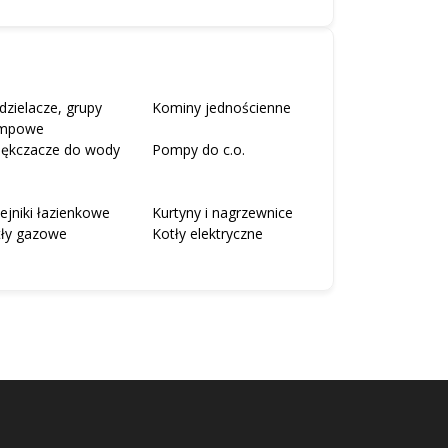
dzielacze, grupy
Kominy jednościenne
mpowe
iękczacze do wody
Pompy do c.o.
ejniki łazienkowe
Kurtyny i nagrzewnice
tły gazowe
Kotły elektryczne