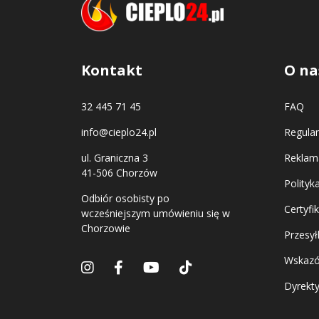
Kontakt
O na
32 445 71 45
FAQ
info@cieplo24.pl
Regula
ul. Graniczna 3
Reklama
41-506 Chorzów
Polityk
Odbiór osobisty po
Certyfi
wcześniejszym umówieniu się w
Chorzowie
Przesył
Wskazó
Dyrekt