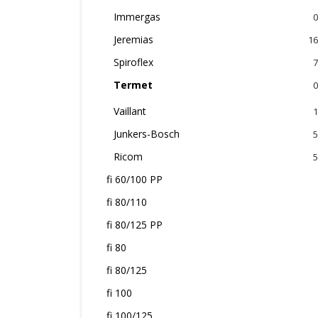
Immergas
0
Jeremias
16
Spiroflex
7
Termet
0
Vaillant
1
Junkers-Bosch
5
Ricom
5
fi 60/100 PP
fi 80/110
fi 80/125 PP
fi 80
fi 80/125
fi 100
fi 100/125