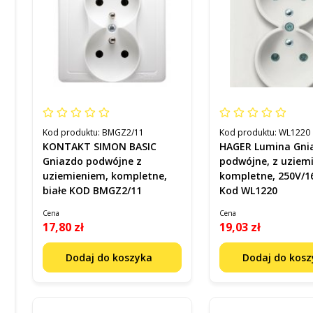
Kod produktu:
BMGZ2/11
Kod produktu:
WL1220
KONTAKT SIMON BASIC
HAGER Lumina Gni
Gniazdo podwójne z
podwójne, z uziem
uziemieniem, kompletne,
kompletne, 250V/1
białe KOD BMGZ2/11
Kod WL1220
Cena
Cena
17,80 zł
19,03 zł
Dodaj do koszyka
Dodaj do kos