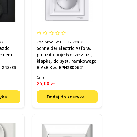
33
Kod produktu:
EPH2800621
azdo
Schneider Electric Asfora,
ieniem
gniazdo pojedyncze z uz.,
klapką, do syst. ramkowego
-2RZ/33
BIAŁE Kod EPH2800621
Cena
25,00 zł
zyka
Dodaj do koszyka