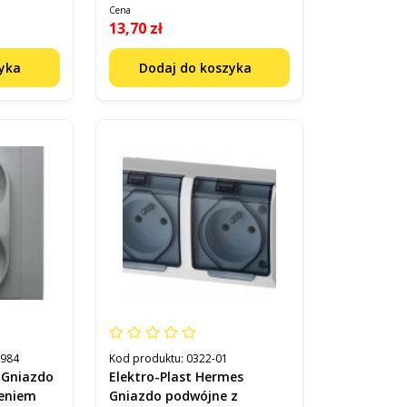
Cena
13,70 zł
zyka
Dodaj do koszyka
8984
Kod produktu:
0322-01
 Gniazdo
Elektro-Plast Hermes
ieniem
Gniazdo podwójne z