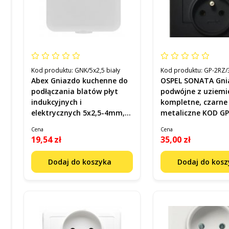
Kod produktu:
GNK/5x2,5 biały
Kod produktu:
GP-2RZ/
Abex Gniazdo kuchenne do
OSPEL SONATA Gni
podłączania blatów płyt
podwójne z uziem
indukcyjnych i
kompletne, czarne
elektrycznych 5x2,5-4mm,
metaliczne KOD GP
440V, montaż n/t i p/t, Białe
Cena
Cena
Kod GNK/5x2,5 biały
19,54 zł
35,00 zł
Dodaj do koszyka
Dodaj do kos