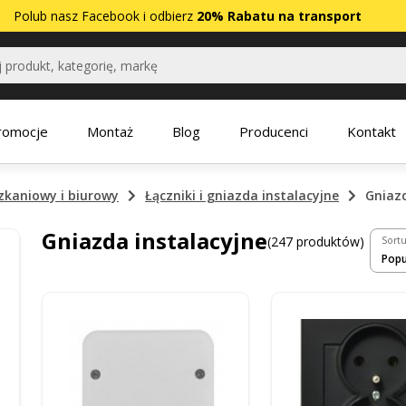
Polub nasz
Facebook
i odbierz
20% Rabatu na transport
romocje
Montaż
Blog
Producenci
Kontakt
zkaniowy i biurowy
Łączniki i gniazda instalacyjne
Gniazd
Gniazda instalacyjne
(247 produktów)
Sortu