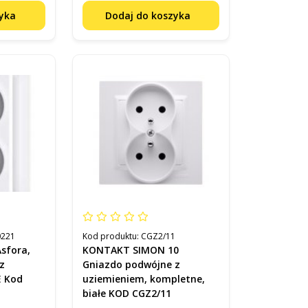
zyka
Dodaj do koszyka
0221
Kod produktu:
CGZ2/11
Asfora,
KONTAKT SIMON 10
z
Gniazdo podwójne z
E Kod
uziemieniem, kompletne,
białe KOD CGZ2/11