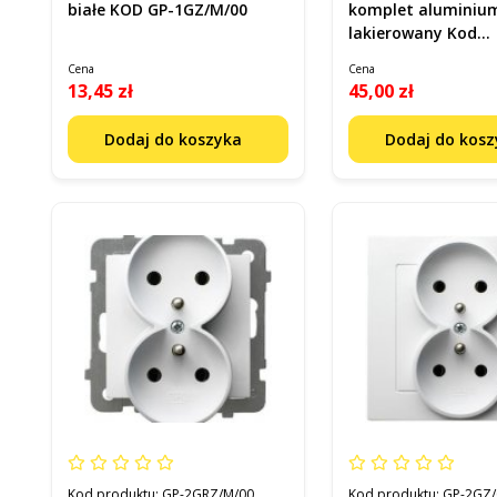
białe KOD GP-1GZ/M/00
komplet aluminiu
lakierowany Kod
5361838984
Cena
Cena
13,45 zł
45,00 zł
Dodaj do koszyka
Dodaj do kos
Kod produktu:
GP-2GRZ/M/00
Kod produktu:
GP-2GZ/