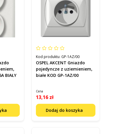
Kod produktu:
GP-1AZ/00
azdo
OSPEL AKCENT Gniazdo
ieniem,
pojedyncze z uziemieniem,
6A BIAŁY
białe KOD GP-1AZ/00
Cena
13,16 zł
zyka
Dodaj do koszyka