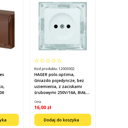
Kod produktu:
12003002
es
HAGER polo.optima,
Gniazdo pojedyncze, bez
ko,
uziemienia, z zaciskami
06
śrubowymi 250V/16A, BIAŁY
Kod 12003002
Cena
16,00 zł
zyka
Dodaj do koszyka