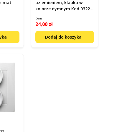
m mat
uziemieniem, klapka w
kolorze dymnym Kod 0322-
01
Cena
24,00 zł
zyka
Dodaj do koszyka
00