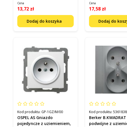
Cena
Cena
13,72 zł
17,58 zł
Dodaj do koszyka
Dodaj do kos
Kod produktu:
GP-1GZ/M/00
Kod produktu:
536183
OSPEL AS Gniazdo
Berker B.KWADRAT
pojedyncze z uziemieniem,
podwójne z uziem