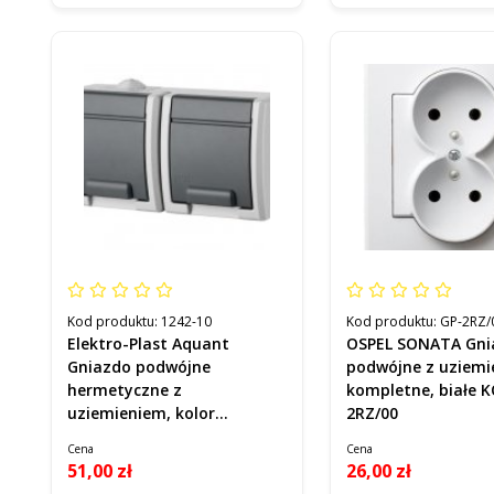
Kod produktu:
1242-10
Kod produktu:
GP-2RZ/
Elektro-Plast Aquant
OSPEL SONATA Gni
Gniazdo podwójne
podwójne z uziem
hermetyczne z
kompletne, białe 
uziemieniem, kolor
2RZ/00
obudowy szary Kod 1242-10
Cena
Cena
51,00 zł
26,00 zł