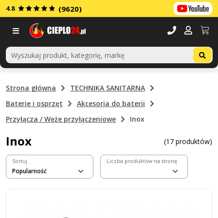
4.8
(9620)
Menu
Strona główna
TECHNIKA SANITARNA
Baterie i osprzęt
Akcesoria do baterii
Przyłącza / Węże przyłączeniowe
Inox
Inox
(17 produktów)
Sortuj
Liczba produktów na stronę