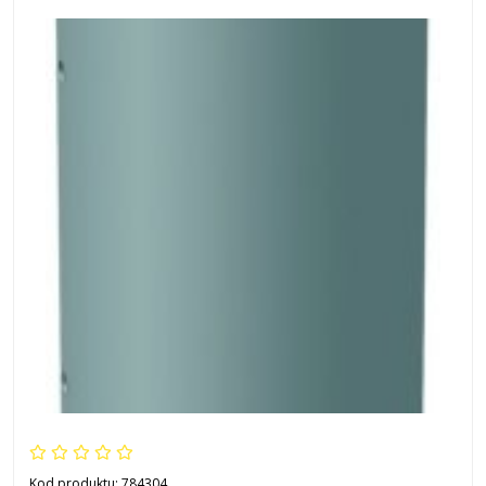
Kod produktu:
784304