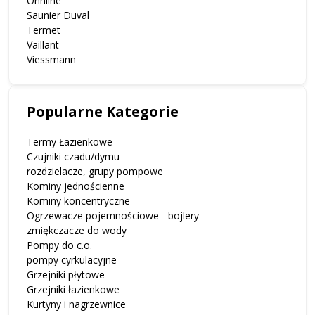
Onnline
Saunier Duval
Termet
Vaillant
Viessmann
Popularne Kategorie
Termy Łazienkowe
Czujniki czadu/dymu
rozdzielacze, grupy pompowe
Kominy jednościenne
Kominy koncentryczne
Ogrzewacze pojemnościowe - bojlery
zmiękczacze do wody
Pompy do c.o.
pompy cyrkulacyjne
Grzejniki płytowe
Grzejniki łazienkowe
Kurtyny i nagrzewnice