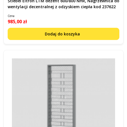
Stiebel Eltron LTM dezent 600/800 NHR, Nagrzewnica do
wentylacji decentralnej z odzyskiem ciepła kod 237622
Cena
985,00 zł
Dodaj do koszyka