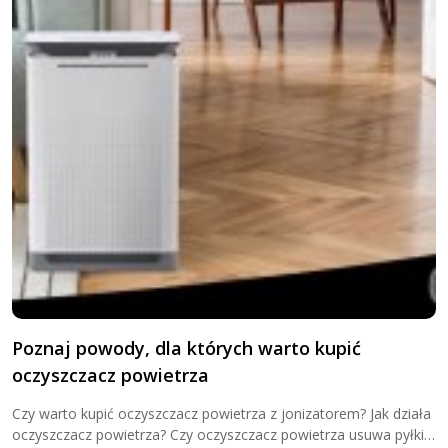
Poznaj powody, dla których warto kupić
C
oczyszczacz powietrza
J
w
Czy warto kupić oczyszczacz powietrza z jonizatorem? Jak działa
s
oczyszczacz powietrza? Czy oczyszczacz powietrza usuwa pyłki z