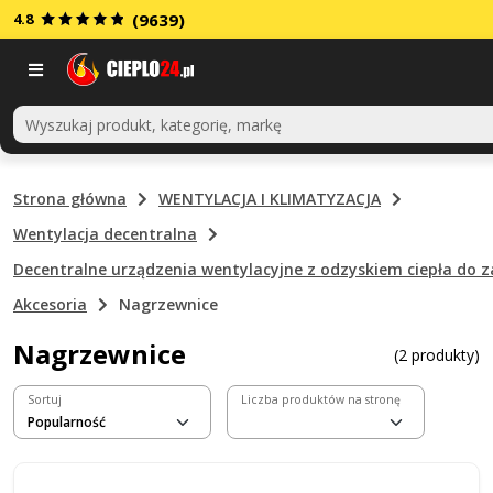
4.8
(9639)
Menu
Strona główna
WENTYLACJA I KLIMATYZACJA
Wentylacja decentralna
Decentralne urządzenia wentylacyjne z odzyskiem ciepła do
Akcesoria
Nagrzewnice
Nagrzewnice
(2 produkty)
Sortuj
Liczba produktów na stronę