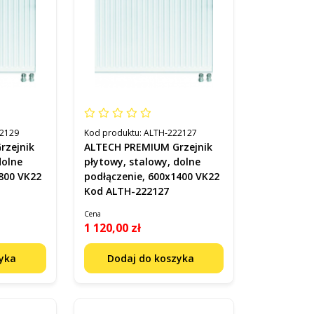
2129
Kod produktu:
ALTH-222127
rzejnik
ALTECH PREMIUM Grzejnik
dolne
płytowy, stalowy, dolne
800 VK22
podłączenie, 600x1400 VK22
Kod ALTH-222127
Cena
1 120,00 zł
zyka
Dodaj do koszyka