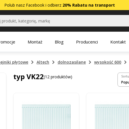
Polub nasz
Facebook
i odbierz
20% Rabatu na transport
romocje
Montaż
Blog
Producenci
Kontakt
ejniki płytowe
Altech
dolnozasilane
wysokość 600
typ VK22
(12 produktów)
Sortu