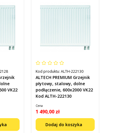
2128
Kod produktu:
ALTH-222130
rzejnik
ALTECH PREMIUM Grzejnik
dolne
płytowy, stalowy, dolne
600 VK22
podłączenie, 600x2000 VK22
Kod ALTH-222130
Cena
1 490,00 zł
zyka
Dodaj do koszyka