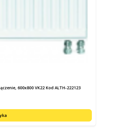
Kod produktu:
AL
łączenie, 600x800 VK22 Kod ALTH-222123
ALTECH PREMIU
Cena
805,00 zł
zyka