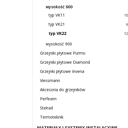
wysokość 600
typ VK11
10
typ VK21
6
typ VK22
12
wysokość 900
Grzejniki płytowe Purmo
Grzejniki płytowe Diamond
Grzejnki płytowe Invena
Viessmann
Akcesoria do grzejników
Perfexim
Stelrad
Termoteknik
MATERIAŁY I SYSTEMY INSTALACYJNE