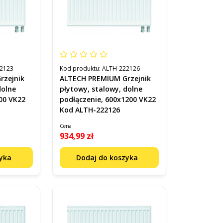
2123
Kod produktu:
ALTH-222126
rzejnik
ALTECH PREMIUM Grzejnik
dolne
płytowy, stalowy, dolne
00 VK22
podłączenie, 600x1200 VK22
Kod ALTH-222126
Cena
934,99 zł
zyka
Dodaj do koszyka