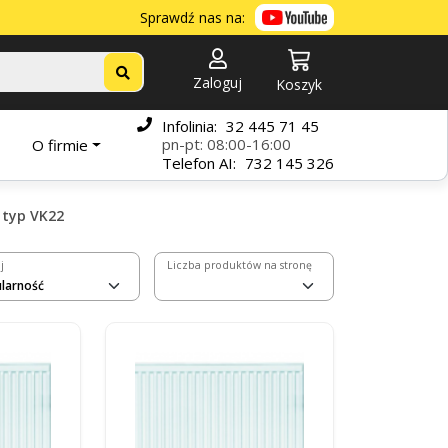
Sprawdź nas na:
Zaloguj
Koszyk
Infolinia:
32 445 71 45
pn-pt: 08:00-16:00
O firmie
Telefon
AI:
732 145 326
typ VK22
j
Liczba produktów na stronę