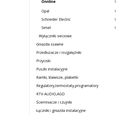
Onnline
1
Opal
1
Schneider Electric
1
Simet
1
Wyłączniki sieciowe
Gniazda ssawne
Przedłużacze i rozgałęźniki
Przyciski
Puszki instalacyjne
Ramki, klawisze, plakietki
Regulatory,termostaty,programatory
RTV-AUDIO,AGD
Ściemniacze i czujniki
Łączniki i gniazda instalacyjne