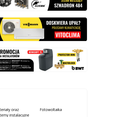
eriały oraz
Fotowoltaika
temy instalacyjne