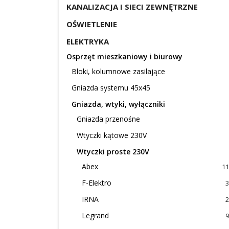
KANALIZACJA I SIECI ZEWNĘTRZNE
OŚWIETLENIE
ELEKTRYKA
Osprzęt mieszkaniowy i biurowy
Bloki, kolumnowe zasilające
Gniazda systemu 45x45
Gniazda, wtyki, wyłączniki
Gniazda przenośne
Wtyczki kątowe 230V
Wtyczki proste 230V
Abex
11
F-Elektro
3
IRNA
2
Legrand
9