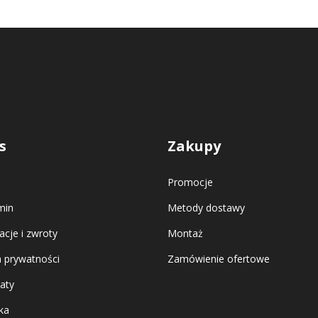
s
Zakupy
Promocje
min
Metody dostawy
cje i zwroty
Montaż
a prywatności
Zamówienie ofertowe
katy
ka