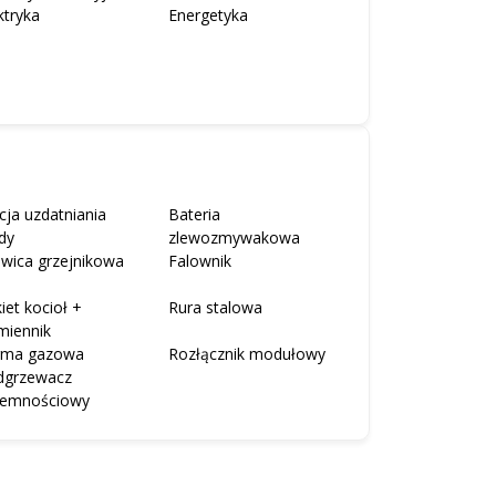
ktryka
Energetyka
cja uzdatniania
Bateria
dy
zlewozmywakowa
wica grzejnikowa
Falownik
iet kocioł +
Rura stalowa
miennik
rma gazowa
Rozłącznik modułowy
dgrzewacz
jemnościowy