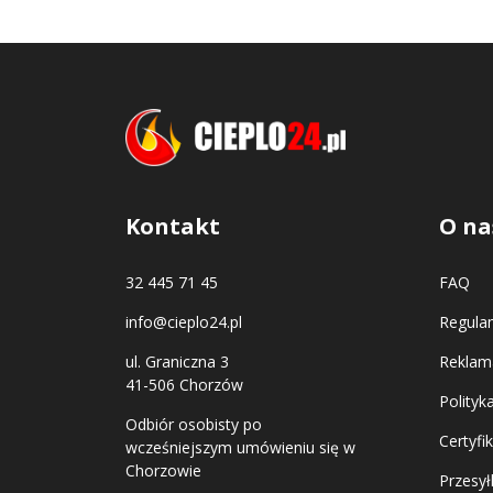
Kontakt
O na
32 445 71 45
FAQ
info@cieplo24.pl
Regula
ul. Graniczna 3
Reklama
41-506 Chorzów
Polityk
Odbiór osobisty po
Certyfi
wcześniejszym umówieniu się w
Chorzowie
Przesył