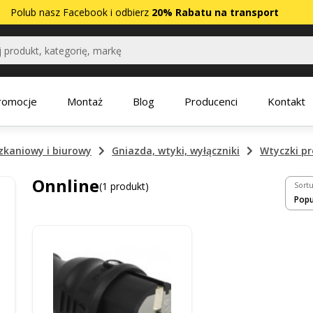
Polub nasz
Facebook
i odbierz
20% Rabatu na transport
romocje
Montaż
Blog
Producenci
Kontakt
zkaniowy i biurowy
Gniazda, wtyki, wyłączniki
Wtyczki pr
Onnline
(1 produkt)
Sortu