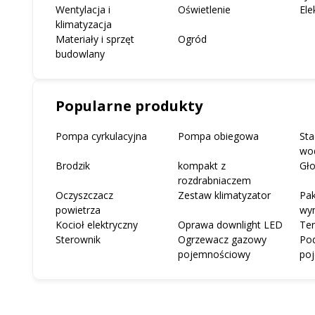
Wentylacja i
Oświetlenie
Ele
klimatyzacja
Materiały i sprzęt
Ogród
budowlany
Popularne produkty
Pompa cyrkulacyjna
Pompa obiegowa
Sta
wo
Brodzik
kompakt z
Gło
rozdrabniaczem
Oczyszczacz
Zestaw klimatyzator
Pak
powietrza
wy
Kocioł elektryczny
Oprawa downlight LED
Te
Sterownik
Ogrzewacz gazowy
Po
pojemnościowy
po