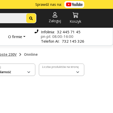
Sprawdź nas na:
Zaloguj
Koszyk
Infolinia:
32 445 71 45
pn-pt: 08:00-16:00
O firmie
Telefon
AI:
732 145 326
oste 230V
Onnline
j
Liczba produktów na stronę