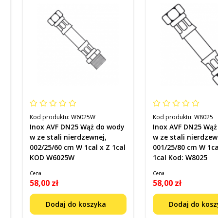
Kod produktu:
W6025W
Kod produktu:
W8025
Inox AVF DN25 Wąż do wody
Inox AVF DN25 Wąż
w ze stali nierdzewnej,
w ze stali nierdzew
002/25/60 cm W 1cal x Z 1cal
001/25/80 cm W 1ca
KOD W6025W
1cal Kod: W8025
Cena
Cena
58,00 zł
58,00 zł
Dodaj do koszyka
Dodaj do kos