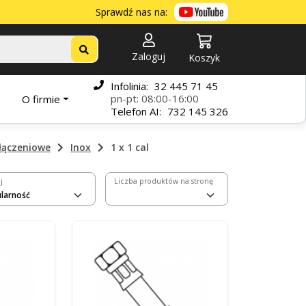
Sprawdź nas na:
Zaloguj
Koszyk
Infolinia:
32 445 71 45
pn-pt: 08:00-16:00
O firmie
Telefon
AI:
732 145 326
yłączeniowe
Inox
1 x 1 cal
j
Liczba produktów na stronę