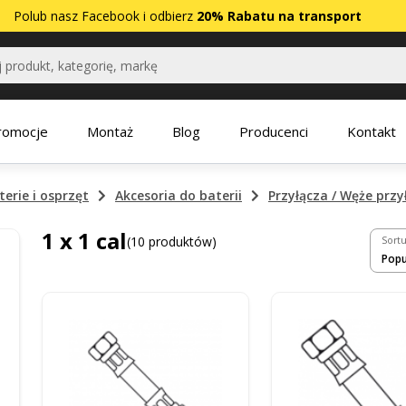
Polub nasz
Facebook
i odbierz
20% Rabatu na transport
romocje
Montaż
Blog
Producenci
Kontakt
terie i osprzęt
Akcesoria do baterii
Przyłącza / Węże prz
1 x 1 cal
(10 produktów)
Sortu