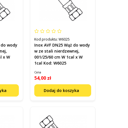
Kod produktu:
W6025
 do wody
Inox AVF DN25 Wąż do wody
nej,
w ze stali nierdzewnej,
l x W
001/25/60 cm W 1cal x W
1cal Kod: W6025
Cena
54,00 zł
zyka
Dodaj do koszyka