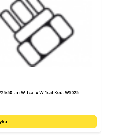
Kod produktu:
W
/25/50 cm W 1cal x W 1cal Kod: W5025
Inox AVF DN25
Cena
60,00 zł
zyka