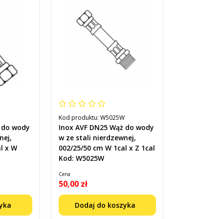
Kod produktu:
W5025W
 do wody
Inox AVF DN25 Wąż do wody
nej,
w ze stali nierdzewnej,
l x W
002/25/50 cm W 1cal x Z 1cal
Kod: W5025W
Cena
50,00 zł
zyka
Dodaj do koszyka