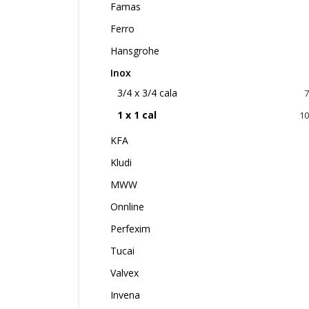
Famas
Ferro
Hansgrohe
Inox
3/4 x 3/4 cala
7
1 x 1 cal
10
KFA
Kludi
MWW
Onnline
Perfexim
Tucai
Valvex
Invena