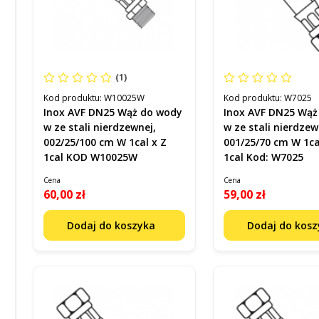
(1)
Kod produktu:
W10025W
Kod produktu:
W7025
Inox AVF DN25 Wąż do wody
Inox AVF DN25 Wąż
w ze stali nierdzewnej,
w ze stali nierdzew
002/25/100 cm W 1cal x Z
001/25/70 cm W 1ca
1cal KOD W10025W
1cal Kod: W7025
Cena
Cena
60,00 zł
59,00 zł
Dodaj do koszyka
Dodaj do kos