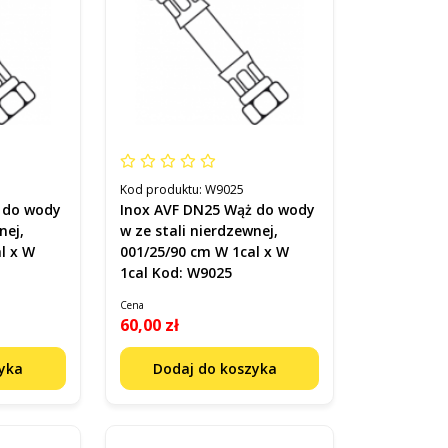
Kod produktu:
W9025
 do wody
Inox AVF DN25 Wąż do wody
nej,
w ze stali nierdzewnej,
l x W
001/25/90 cm W 1cal x W
1cal Kod: W9025
Cena
60,00 zł
zyka
Dodaj do koszyka