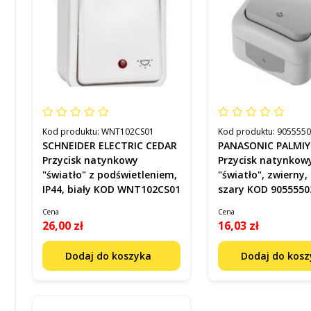
Kod produktu:
WNT102CS01
Kod produktu:
905555
SCHNEIDER ELECTRIC CEDAR
PANASONIC PALMIY
Przycisk natynkowy
Przycisk natynkow
"światło" z podświetleniem,
"światło", zwierny, 
IP44, biały KOD WNT102CS01
szary KOD 9055550
Cena
Cena
26,00 zł
16,03 zł
Dodaj do koszyka
Dodaj do kos