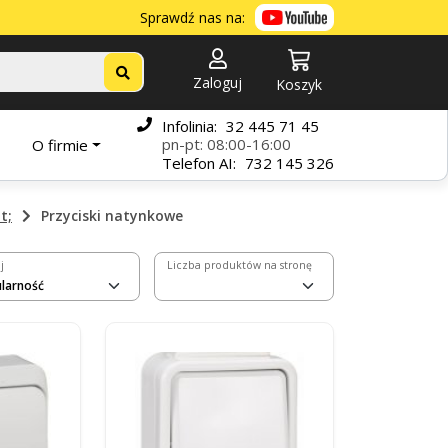
Sprawdź nas na:
Zaloguj
Koszyk
Infolinia:
32 445 71 45
pn-pt: 08:00-16:00
O firmie
Telefon
AI:
732 145 326
t;
Przyciski natynkowe
j
Liczba produktów na stronę