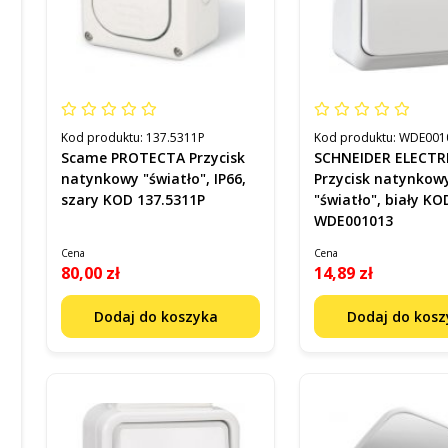
Kod produktu:
137.5311P
Kod produktu:
WDE001
Scame PROTECTA Przycisk
SCHNEIDER ELECTR
natynkowy "światło", IP66,
Przycisk natynkow
szary KOD 137.5311P
"światło", biały KO
WDE001013
Cena
Cena
80,00 zł
14,89 zł
Dodaj do koszyka
Dodaj do kos