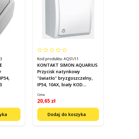
03
Kod produktu:
AQS1/11
E
KONTAKT SIMON AQUARIUS
y
Przycisk natynkowy
IP54,
"światło" bryzgoszczelny,
3
IP54, 10AX, biały KOD
AQS1/11
Cena
20,65 zł
zyka
Dodaj do koszyka