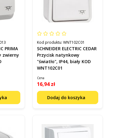
013
Kod produktu:
WNT102C01
IC PRIMA
SCHNEIDER ELECTRIC CEDAR
y zwierny
Przycisk natynkowy
D
"światło", IP44, biały KOD
WNT102C01
Cena
16,94 zł
zyka
Dodaj do koszyka