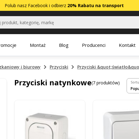
Polub nasz
Facebook
i odbierz
20% Rabatu na transport
romocje
Montaż
Blog
Producenci
Kontakt
zkaniowy i biurowy
Przyciski
Przyciski &quot;światło&quo
Przyciski natynkowe
(7 produktów)
Sortu