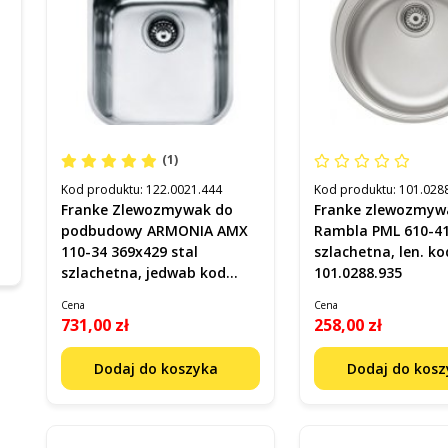
(1)
Kod produktu:
122.0021.444
Kod produktu:
101.028
Franke Zlewozmywak do
Franke zlewozmyw
podbudowy ARMONIA AMX
Rambla PML 610-41
110-34 369x429 stal
szlachetna, len. ko
szlachetna, jedwab kod
101.0288.935
122.0021.444
Cena
Cena
731,00 zł
258,00 zł
Dodaj do koszyka
Dodaj do kos