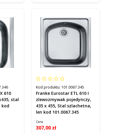
7.346
Kod produktu:
101.0067.345
TX 610
Franke Eurostar ETL 610 I
435, stal
zlewozmywak pojedynczy,
b kod
435 x 455, Stal szlachetna,
len kod 101.0067.345
Cena
307,00 zł