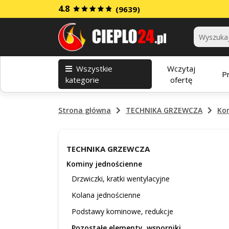
4.8
(9639)
Kategorie
Wszystkie
Wczytaj
P
kategorie
ofertę
Strona główna
TECHNIKA GRZEWCZA
Ko
TECHNIKA GRZEWCZA
Kominy jednościenne
Drzwiczki, kratki wentylacyjne
Kolana jednościenne
Podstawy kominowe, redukcje
Pozostałe elementy, wsporniki