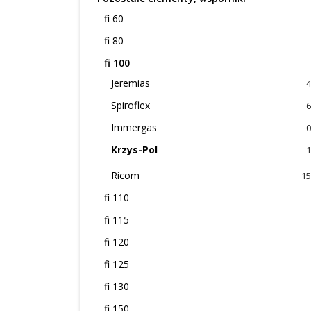
fi 60
fi 80
fi 100
Jeremias
4
Spiroflex
6
Immergas
0
Krzys-Pol
1
Ricom
15
fi 110
fi 115
fi 120
fi 125
fi 130
fi 150