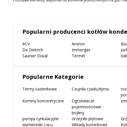
Pozostałe elementy, wsporniki do kominów jednościennych na gaz i olej 
Popularni producenci kotłów kond
ACV
Ariston
Bu
De Dietrich
Immergas
Jun
Saunier Duval
Termet
Vai
Popularne Kategorie
Termy Łazienkowe
Czujniki czadu/dymu
roz
po
Kominy koncentryczne
Ogrzewacze
zm
pojemnościowe -
bojlery
pompy cyrkulacyjne
Grzejniki płytowe
Grz
wymienniki c.w.u.
Wkłady kominkowe
Ko