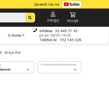
Sprawdź nas na:
Zaloguj
Koszyk
Infolinia:
32 445 71 45
pn-pt: 08:00-16:00
O firmie
Telefon
AI:
732 145 326
Krzys-Pol
j
Liczba produktów na stronę