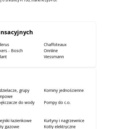
o średnicy FI 100, marki Krzys-Pol.
ensacyjnych
derus
Chaffoteaux
kers - Bosch
Onnline
llant
Viessmann
dzielacze, grupy
Kominy jednościenne
mpowe
iękczacze do wody
Pompy do c.o.
ejniki łazienkowe
Kurtyny i nagrzewnice
tły gazowe
Kotły elektryczne