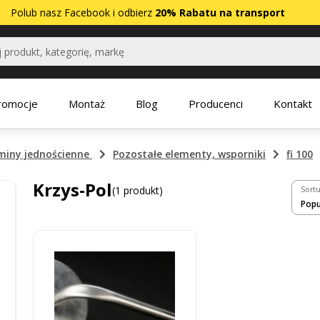
Polub nasz
Facebook
i odbierz
20% Rabatu na transport
romocje
Montaż
Blog
Producenci
Kontakt
miny jednościenne
Pozostałe elementy, wsporniki
fi 100
Krzys-Pol
(1 produkt)
Sortu