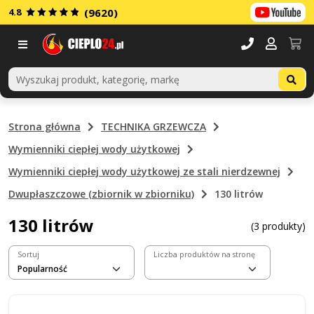
4.8
(9620)
Menu
Strona główna
TECHNIKA GRZEWCZA
Wymienniki ciepłej wody użytkowej
Wymienniki ciepłej wody użytkowej ze stali nierdzewnej
Dwupłaszczowe (zbiornik w zbiorniku)
130 litrów
130 litrów
(3 produkty)
Sortuj
Liczba produktów na stronę