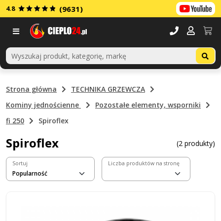
4.8
(9631)
Menu
Strona główna
TECHNIKA GRZEWCZA
Kominy jednościenne
Pozostałe elementy, wsporniki
fi 250
Spiroflex
Spiroflex
(2 produkty)
Sortuj
Liczba produktów na stronę