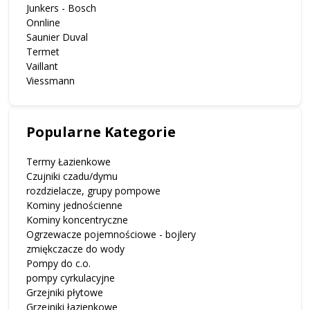
Junkers - Bosch
Onnline
Saunier Duval
Termet
Vaillant
Viessmann
Popularne Kategorie
Termy Łazienkowe
Czujniki czadu/dymu
rozdzielacze, grupy pompowe
Kominy jednościenne
Kominy koncentryczne
Ogrzewacze pojemnościowe - bojlery
zmiękczacze do wody
Pompy do c.o.
pompy cyrkulacyjne
Grzejniki płytowe
Grzejniki łazienkowe