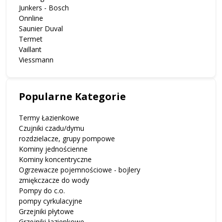
Junkers - Bosch
Onnline
Saunier Duval
Termet
Vaillant
Viessmann
Popularne Kategorie
Termy Łazienkowe
Czujniki czadu/dymu
rozdzielacze, grupy pompowe
Kominy jednościenne
Kominy koncentryczne
Ogrzewacze pojemnościowe - bojlery
zmiękczacze do wody
Pompy do c.o.
pompy cyrkulacyjne
Grzejniki płytowe
Grzejniki łazienkowe