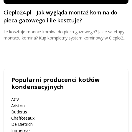
Cieplo24.pl - Jak wygląda montaż komina do
K
pieca gazowego i ile kosztuje?
k
Ile kosztuje montaż komina do pieca gazowego? Jakie są etapy
O
montażu komina? Kup kompletny system kominowy w Cieplo24
d
już teraz!
p
j
Popularni producenci kotłów
kondensacyjnych
ACV
Ariston
Buderus
Chaffoteaux
De Dietrich
Immergas