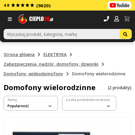
4.8
(9620)
Menu
Strona główna
ELEKTRYKA
Zabezpieczenia, nadzór, domofony, dzwonki
Domofony, wideodomofony
Domofony wielorodzinne
Domofony wielorodzinne
(2 produkty)
Sortuj
Liczba produktów na stronę