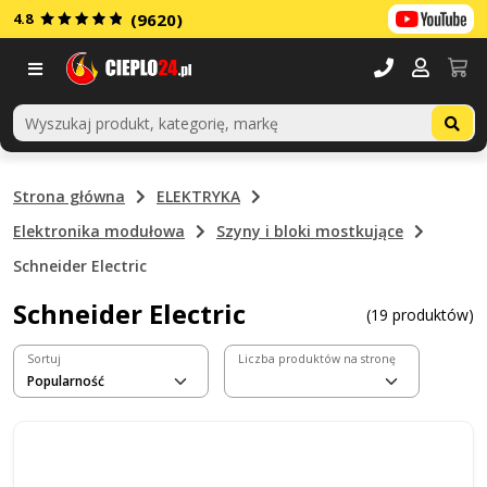
4.8
(9620)
Menu
Strona główna
ELEKTRYKA
Elektronika modułowa
Szyny i bloki mostkujące
Schneider Electric
Schneider Electric
(19 produktów)
Sortuj
Liczba produktów na stronę