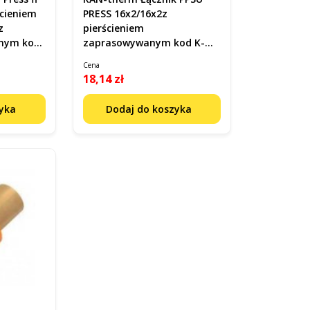
ścieniem
PRESS 16x2/16x2z
z
pierścieniem
nym kod
zaprasowywanym kod K-
900250
Cena
18,14 zł
zyka
Dodaj do koszyka