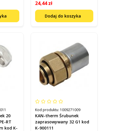
24,44 zł
zyka
Dodaj do koszyka
1011
Kod produktu:
1009271009
ek 20
KAN-therm Śrubunek
 PE-RT
zaprasowywany 32 G1 kod
m kod K-
K-900111