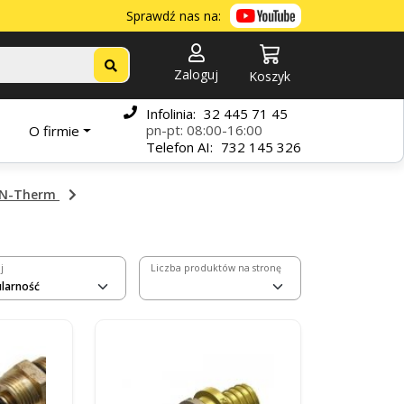
Sprawdź nas na:
Zaloguj
Koszyk
Infolinia:
32 445 71 45
pn-pt: 08:00-16:00
O firmie
Telefon
AI:
732 145 326
AN-Therm
j
Liczba produktów na stronę