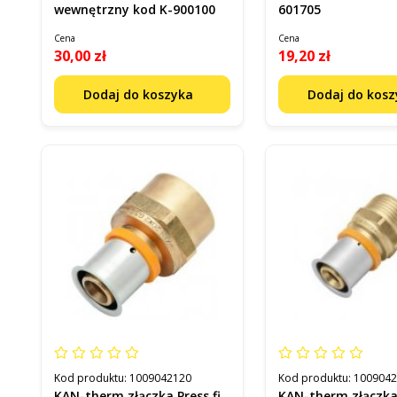
wewnętrzny kod K-900100
601705
Cena
Cena
30,00 zł
19,20 zł
Dodaj do koszyka
Dodaj do kos
Kod produktu:
1009042120
Kod produktu:
100904
KAN-therm złączka Press fi
KAN-therm złączka 