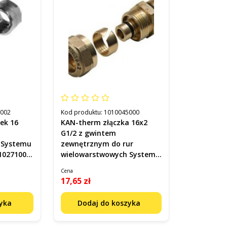
1002
Kod produktu:
1010045000
ek 16
KAN-therm złączka 16x2
G1/2 z gwintem
 Systemu
zewnętrznym do rur
10271002
wielowarstwowych Systemu
Kan-Therm kod 9025.01
Cena
17,65 zł
zyka
Dodaj do koszyka