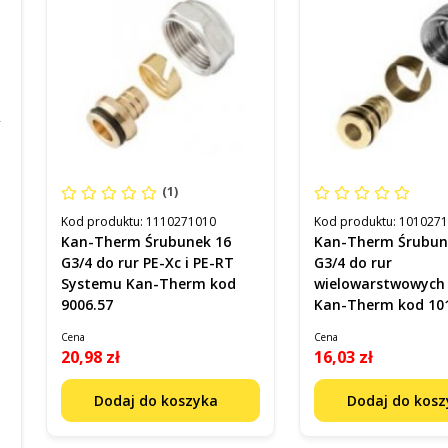
(1)
Kod produktu:
1110271010
Kod produktu:
101027
Kan-Therm Śrubunek 16
Kan-Therm Śrubun
G3/4 do rur PE-Xc i PE-RT
G3/4 do rur
Systemu Kan-Therm kod
wielowarstwowych
9006.57
Kan-Therm kod 10
(9012.08N)
Cena
Cena
20,98 zł
16,03 zł
Dodaj do koszyka
Dodaj do kos