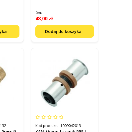
Cena
48,00 zł
zyka
Dodaj do koszyka
2132
Kod produktu:
1009042013
Press fi
KAN-therm Łącznik PPSU