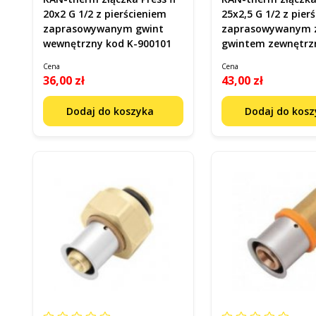
20x2 G 1/2 z pierścieniem
25x2,5 G 1/2 z pier
zaprasowywanym gwint
zaprasowywanym 
wewnętrzny kod K-900101
gwintem zewnętrz
K-080070
Cena
Cena
36,00 zł
43,00 zł
Dodaj do koszyka
Dodaj do kos