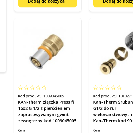
Dodaj do koszyka
Dodaj do kos
Kod produktu:
1009045005
Kod produktu:
101027
KAN-therm złączka Press fi
Kan-Therm Śrubun
16x2 G 1/2 z pierścieniem
G1/2 do rur
zaprasowywanym gwint
wielowarstwowych
zewnętrzny kod 1009045005
Kan-Therm kod 90
Cena
Cena