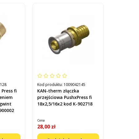
2128
Kod produktu:
1009042145
Press fi
KAN-therm złączka
ieniem
przejściowa PushxPress fi
gwint
18x2,5/16x2 kod K-902718
900002
Cena
28,00 zł