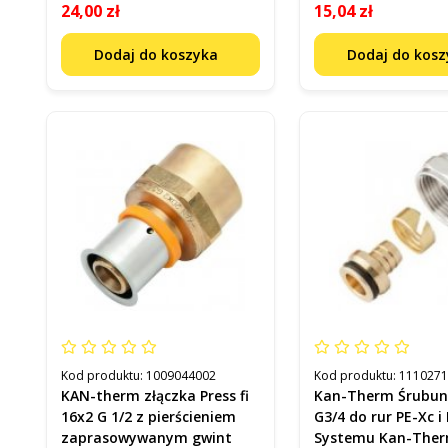
24,00 zł
15,04 zł
Dodaj do koszyka
Dodaj do kos
Kod produktu:
1009044002
Kod produktu:
111027
KAN-therm złączka Press fi
Kan-Therm Śrubun
16x2 G 1/2 z pierścieniem
G3/4 do rur PE-Xc i
zaprasowywanym gwint
Systemu Kan-Ther