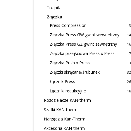
Trójnik
Złączka
Press Compression
3
Złączka Press GW gwint wewnętrzny
14
Złączka Press GZ gwint zewnętrzny
16
Złączka przejściowa Press x Press
7
Złączka Push x Press
3
Złączki skręcane/śrubunek
32
Łącznik Press
26
Łączniki redukcyjne
18
Rozdzielacze KAN-therm
Szafki KAN-therm
Narzędzia Kan-Therm
Akcesoria KAN-therm