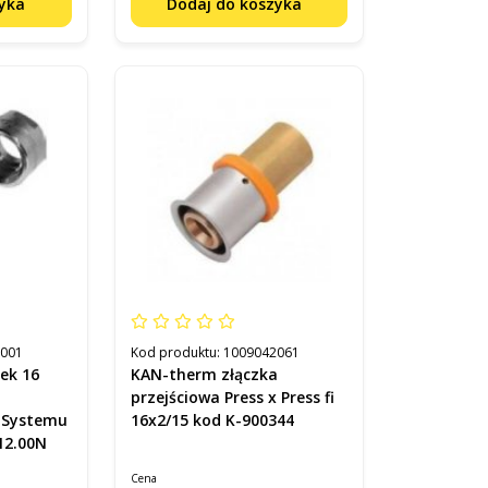
zyka
Dodaj do koszyka
1001
Kod produktu:
1009042061
ek 16
KAN-therm złączka
przejściowa Press x Press fi
 Systemu
16x2/15 kod K-900344
12.00N
Cena