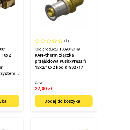
(1)
5001
Kod produktu:
1009042149
 16x2
KAN-therm złączka
przejściowa PushxPress fi
ur
18x2/16x2 kod K-902717
 Systemu
25.04
Cena
27,00 zł
zyka
Dodaj do koszyka