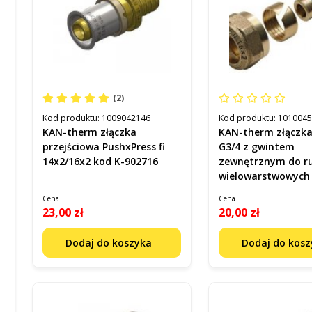
(2)
Kod produktu:
1009042146
Kod produktu:
101004
KAN-therm złączka
KAN-therm złączka
przejściowa PushxPress fi
G3/4 z gwintem
14x2/16x2 kod K-902716
zewnętrznym do r
wielowarstwowych
Kan-Therm kod 90
Cena
Cena
23,00 zł
20,00 zł
Dodaj do koszyka
Dodaj do kos