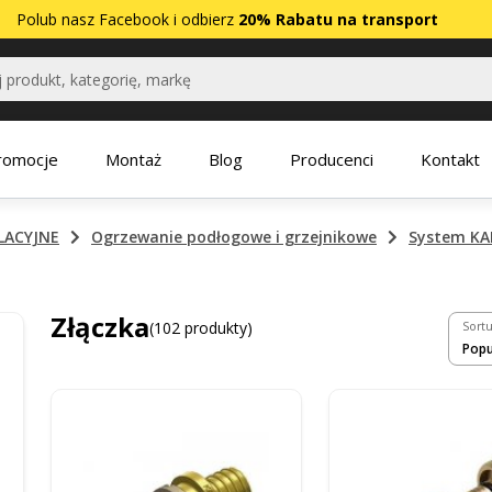
Polub nasz
Facebook
i odbierz
20% Rabatu na transport
romocje
Montaż
Blog
Producenci
Kontakt
LACYJNE
Ogrzewanie podłogowe i grzejnikowe
System K
Złączka
(102 produkty)
Sortu