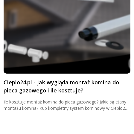
Cieplo24.pl - Jak wygląda montaż komina do
K
pieca gazowego i ile kosztuje?
k
Ile kosztuje montaż komina do pieca gazowego? Jakie są etapy
O
montażu komina? Kup kompletny system kominowy w Cieplo24
d
już teraz!
p
j