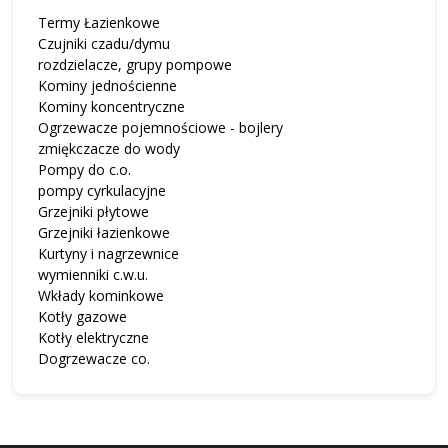
Termy Łazienkowe
Czujniki czadu/dymu
rozdzielacze, grupy pompowe
Kominy jednościenne
Kominy koncentryczne
Ogrzewacze pojemnościowe - bojlery
zmiękczacze do wody
Pompy do c.o.
pompy cyrkulacyjne
Grzejniki płytowe
Grzejniki łazienkowe
Kurtyny i nagrzewnice
wymienniki c.w.u.
Wkłady kominkowe
Kotły gazowe
Kotły elektryczne
Dogrzewacze co.