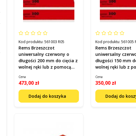
Kod produktu:
561003 R05
Kod produktu:
561005 
Rems Brzeszczot
Rems Brzeszczot
uniwersalny czerwony o
uniwersalny czerw
długości 200 mm do cięcia z
długości 150 mm do
wolnej ręki lub z pomocą
wolnej ręki lub z 
uchwytu prowadzącego kod
uchwytu prowadzą
Cena
Cena
561003
561005
473,00 zł
350,00 zł
Dodaj do koszyka
Dodaj do kos