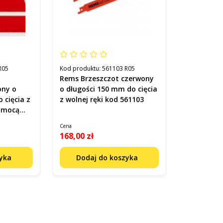
R05
Kod produktu:
561103 R05
Rems Brzeszczot czerwony
ony o
o długości 150 mm do cięcia
 cięcia z
z wolnej ręki kod 561103
pomocą
cego kod
Cena
168,00 zł
zyka
Dodaj do koszyka