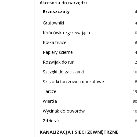
Akcesoria do narzędzi
Brzeszczoty
4
Gratowniki
4
Końcówka zgrzewająca
10
Kółka tnące
6
Papiery ścierne
4
Rozwijak do rur
2
Szczęki do zaciskarki
10
Szczotki tarczowe i doczołowe
8
Tarcze
19
Wiertła
90
Wycinak do otworów
10
Zdzieraki
8
KANALIZACJA I SIECI ZEWNĘTRZNE