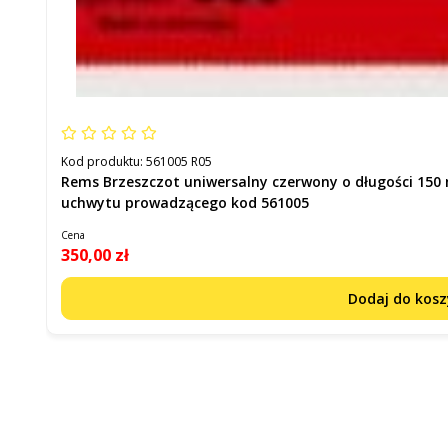
Kod produktu:
561005 R05
Rems Brzeszczot uniwersalny czerwony o długości 150 
uchwytu prowadzącego kod 561005
Cena
350,00 zł
Dodaj do kos