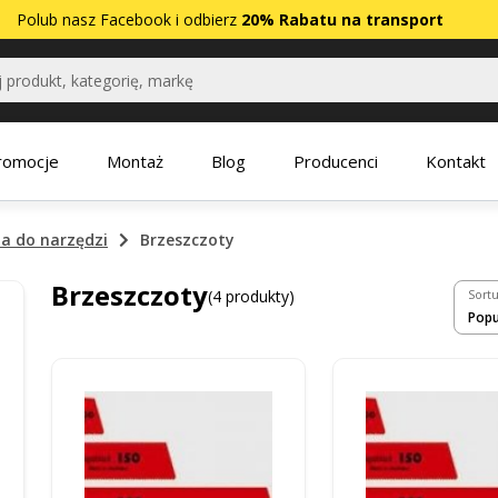
Polub nasz
Facebook
i odbierz
20% Rabatu na transport
romocje
Montaż
Blog
Producenci
Kontakt
ia do narzędzi
Brzeszczoty
Brzeszczoty
(4 produkty)
Sortu