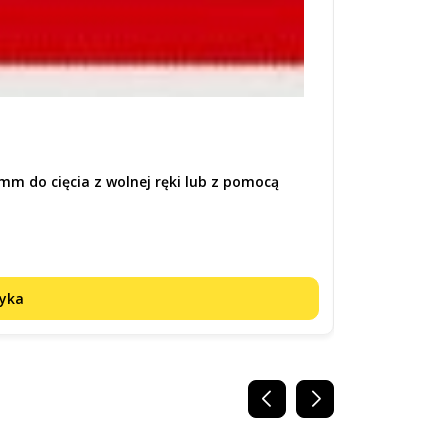
Kod produktu:
56
mm do cięcia z wolnej ręki lub z pomocą
Rems Brzeszcz
uchwytu prow
Cena
473,00 zł
zyka