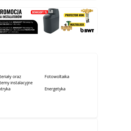
eriały oraz
Fotowoltaika
temy instalacyjne
ktryka
Energetyka