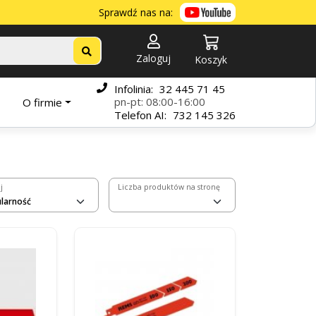
Sprawdź nas na:
Zaloguj
Koszyk
Infolinia:
32 445 71 45
pn-pt: 08:00-16:00
O firmie
Telefon
AI:
732 145 326
j
Liczba produktów na stronę