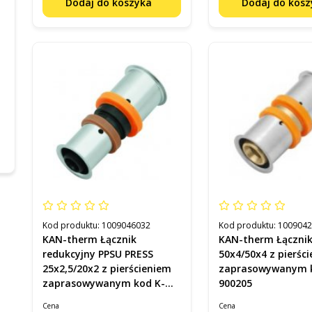
Dodaj do koszyka
Dodaj do kos
Kod produktu:
1009046032
Kod produktu:
100904
KAN-therm Łącznik
KAN-therm Łącznik PRES
redukcyjny PPSU PRESS
50x4/50x4 z pierśc
25x2,5/20x2 z pierścieniem
zaprasowywanym kod K-
zaprasowywanym kod K-
900205
900352
Cena
Cena