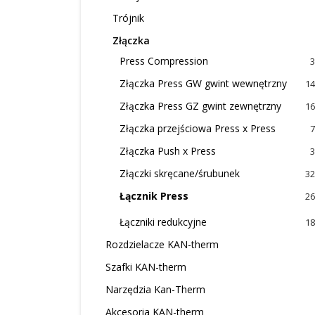
Trójnik
Złączka
Press Compression
3
Złączka Press GW gwint wewnętrzny
14
Złączka Press GZ gwint zewnętrzny
16
Złączka przejściowa Press x Press
7
Złączka Push x Press
3
Złączki skręcane/śrubunek
32
Łącznik Press
26
Łączniki redukcyjne
18
Rozdzielacze KAN-therm
Szafki KAN-therm
Narzędzia Kan-Therm
Akcesoria KAN-therm