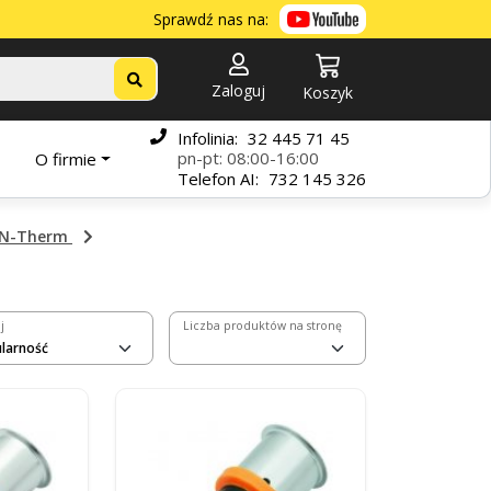
Sprawdź nas na:
Zaloguj
Koszyk
Infolinia:
32 445 71 45
pn-pt: 08:00-16:00
O firmie
Telefon
AI:
732 145 326
AN-Therm
j
Liczba produktów na stronę