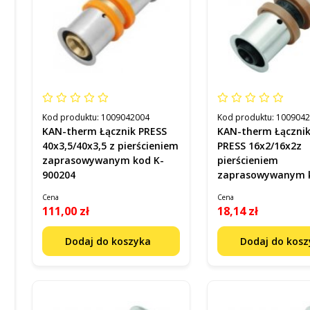
Kod produktu:
1009042004
Kod produktu:
100904
KAN-therm Łącznik PRESS
KAN-therm Łączni
40x3,5/40x3,5 z pierścieniem
PRESS 16x2/16x2z
zaprasowywanym kod K-
pierścieniem
900204
zaprasowywanym kod K-
900250
Cena
Cena
111,00 zł
18,14 zł
Dodaj do koszyka
Dodaj do kos