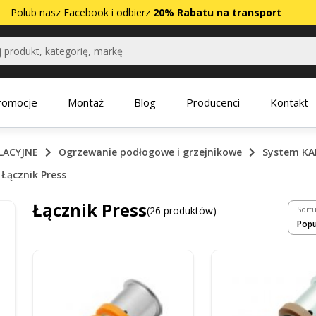
Polub nasz
Facebook
i odbierz
20% Rabatu na transport
romocje
Montaż
Blog
Producenci
Kontakt
LACYJNE
Ogrzewanie podłogowe i grzejnikowe
System K
Łącznik Press
Łącznik Press
(26 produktów)
Sortu