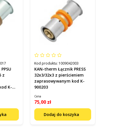
2017
Kod produktu:
1009042003
k PPSU
KAN-therm Łącznik PRESS
5 z
32x3/32x3 z pierścieniem
zaprasowywanym kod K-
900203
Cena
75,00 zł
zyka
Dodaj do koszyka