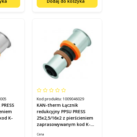
zyka
Dodaj do koszyka
2005
Kod produktu:
1009046029
S
KAN-therm Łącznik
ieniem
redukcyjny PPSU PRESS
25x2,5/16x2 z pierścieniem
zaprasowywanym kod K-
900351
Cena