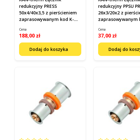
redukcyjny PRESS
redukcyjny PPSU P
50x4/40x3,5 z pierścieniem
26x3/20x2 z pierścieniem
zaprasowywanym kod K-
zaprasowywanym kod K-
900306
070076
Cena
Cena
188,00 zł
37,00 zł
Dodaj do koszyka
Dodaj do kos