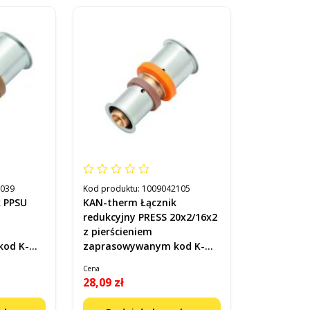
2039
Kod produktu:
1009042105
k PPSU
KAN-therm Łącznik
redukcyjny PRESS 20x2/16x2
z pierścieniem
zaprasowywanym kod K-
040300
Cena
28,09 zł