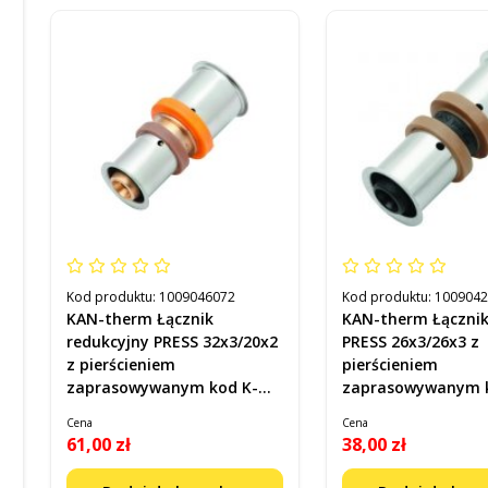
Kod produktu:
1009046072
Kod produktu:
100904
KAN-therm Łącznik
KAN-therm Łączni
redukcyjny PRESS 32x3/20x2
PRESS 26x3/26x3 z
z pierścieniem
pierścieniem
zaprasowywanym kod K-
zaprasowywanym kod K-
900310
070072
Cena
Cena
61,00 zł
38,00 zł