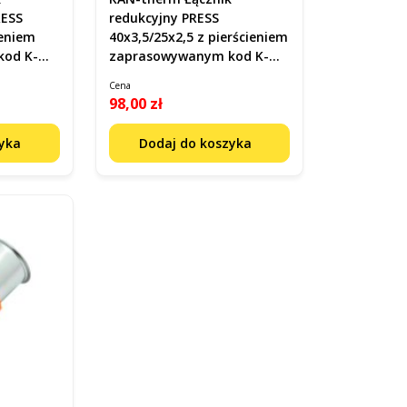
RESS
redukcyjny PRESS
40x3,5/25x2,5 z pierścieniem
zaprasowywanym kod K-
900313
Cena
98,00 zł
zyka
Dodaj do koszyka