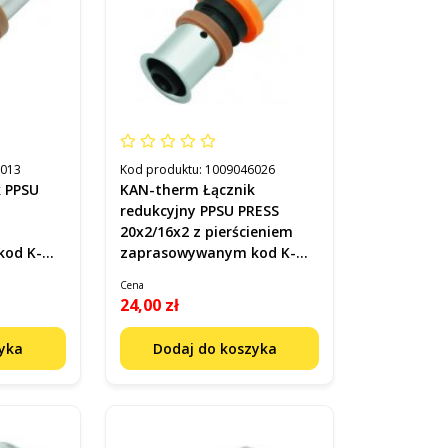
2013
Kod produktu:
1009046026
k PPSU
KAN-therm Łącznik
redukcyjny PPSU PRESS
20x2/16x2 z pierścieniem
zaprasowywanym kod K-
900350
Cena
24,00 zł
zyka
Dodaj do koszyka