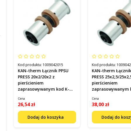
Kod produktu:
1009042015
Kod produktu:
100904
KAN-therm Łącznik PPSU
KAN-therm Łączni
PRESS 20x2/20x2 z
PRESS 25x2,5/25x2,
pierścieniem
pierścieniem
zaprasowywanym kod K-
zaprasowywanym kod K-
900251
900252
Cena
Cena
26,54 zł
38,00 zł
Dodaj do koszyka
Dodaj do kos