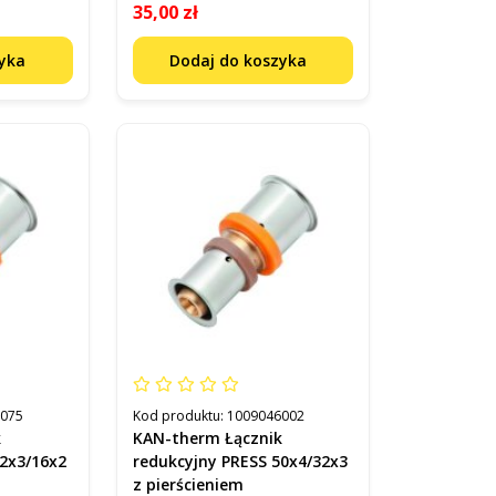
35,00 zł
zyka
Dodaj do koszyka
6075
Kod produktu:
1009046002
k
KAN-therm Łącznik
32x3/16x2
redukcyjny PRESS 50x4/32x3
z pierścieniem