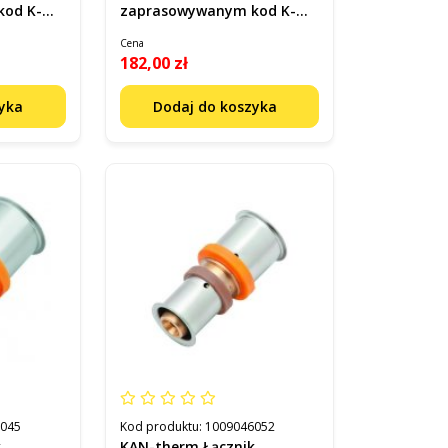
kod K-
zaprasowywanym kod K-
900305
Cena
182,00 zł
zyka
Dodaj do koszyka
6045
Kod produktu:
1009046052
k
KAN-therm Łącznik