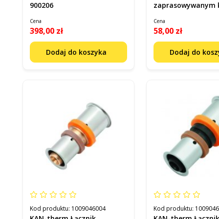
900206
zaprasowywanym 
080128
Cena
Cena
398,00 zł
58,00 zł
Dodaj do koszyka
Dodaj do kos
Kod produktu:
1009046004
Kod produktu:
100904
KAN-therm Łącznik
KAN-therm Łączni