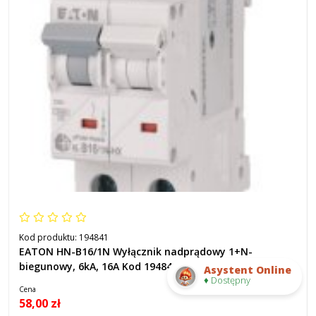
Kod produktu:
194841
EATON HN-B16/1N Wyłącznik nadprądowy 1+N-
biegunowy, 6kA, 16A Kod 194841
Asystent Online
♦ Dostępny
Cena
58,00 zł