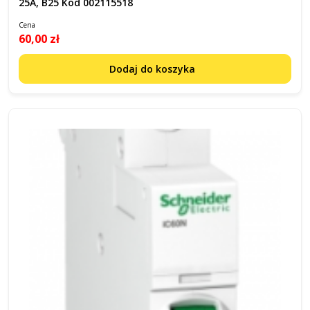
25A, B25 Kod 002115518
Cena
60,00 zł
Dodaj do koszyka