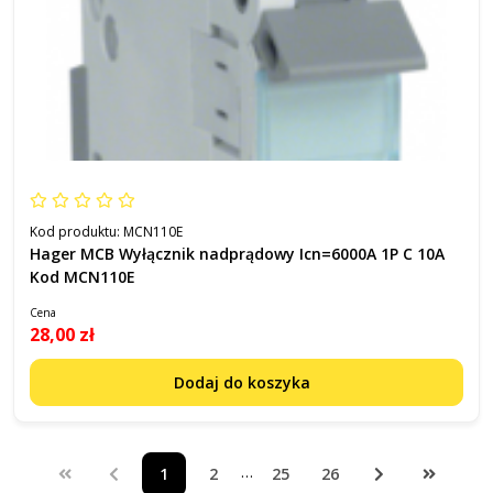
Kod produktu:
MCN110E
Hager MCB Wyłącznik nadprądowy Icn=6000A 1P C 10A
Kod MCN110E
Cena
28,00 zł
Dodaj do koszyka
…
1
2
25
26