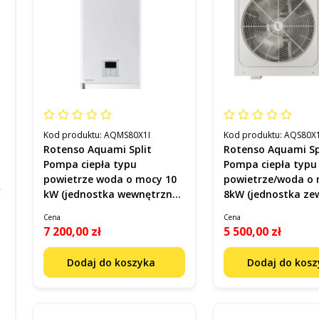
Kod produktu:
AQMS80X1I
Kod produktu:
AQS80X
Rotenso Aquami Split
Rotenso Aquami Sp
Pompa ciepła typu
Pompa ciepła typu
powietrze woda o mocy 10
powietrze/woda o
kW (jednostka wewnętrzna)
8kW (jednostka ze
Kod AQMS80X1I
Kod AQS80X1O R14
Cena
Cena
7 200,00 zł
5 500,00 zł
Dodaj do koszyka
Dodaj do kos