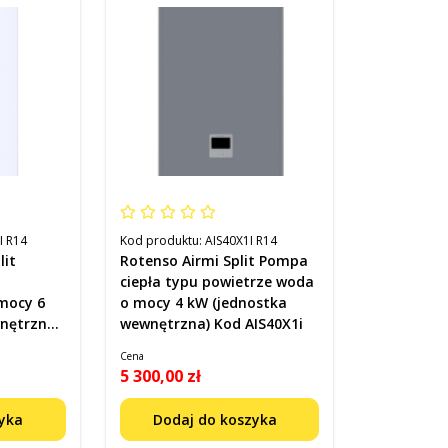
I R14
Kod produktu:
AIS40X1I R14
lit
Rotenso Airmi Split Pompa
ciepła typu powietrze woda
mocy 6
o mocy 4 kW (jednostka
nętrzna)
wewnętrzna) Kod AIS40X1i
Cena
5 300,00 zł
zyka
Dodaj do koszyka