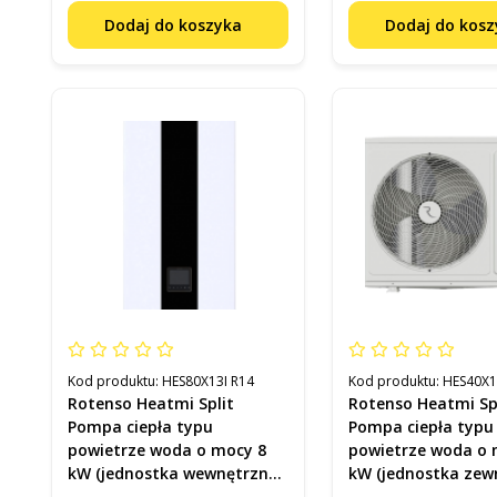
Dodaj do koszyka
Dodaj do kos
Kod produktu:
HES80X13I R14
Kod produktu:
HES40X1
Rotenso Heatmi Split
Rotenso Heatmi Sp
Pompa ciepła typu
Pompa ciepła typu
powietrze woda o mocy 8
powietrze woda o 
kW (jednostka wewnętrzna)
kW (jednostka zew
Kod HES80X13I R14
Kod HES40X1O R14