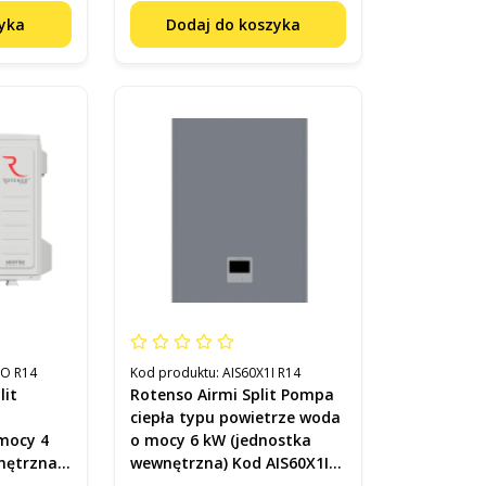
zyka
Dodaj do koszyka
O R14
Kod produktu:
AIS60X1I R14
lit
Rotenso Airmi Split Pompa
ciepła typu powietrze woda
mocy 4
o mocy 6 kW (jednostka
nętrzna)
wewnętrzna) Kod AIS60X1I
R14