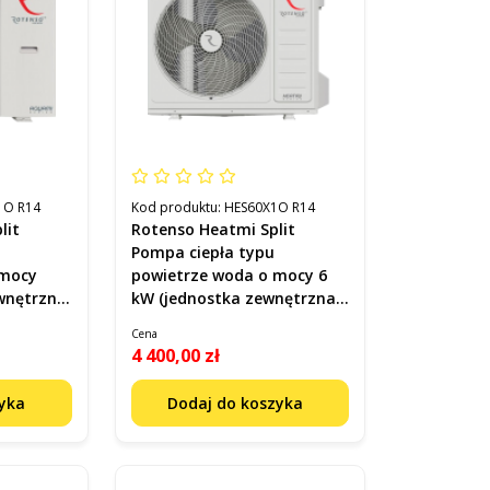
1O R14
Kod produktu:
HES60X1O R14
lit
Rotenso Heatmi Split
Pompa ciepła typu
 mocy
powietrze woda o mocy 6
wnętrzna)
kW (jednostka zewnętrzna)
Kod HES60X1O R14
Cena
4 400,00 zł
zyka
Dodaj do koszyka