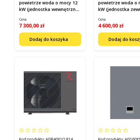
powietrze woda o mocy 12
powietrze woda o 
kW (jednostka wewnętrzna)
kW (jednostka zew
Kod AQS160X13i R14
Kod HES80X1O R14
Cena
Cena
7 300,00 zł
4 600,00 zł
Dodaj do koszyka
Dodaj do kos
Kod produktu:
AISB40X1O R14
Kod produktu:
AIS160X