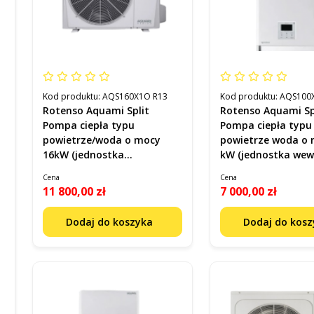
Kod produktu:
AQS160X1O R13
Kod produktu:
AQS100X
Rotenso Aquami Split
Rotenso Aquami Sp
Pompa ciepła typu
Pompa ciepła typu
powietrze/woda o mocy
powietrze woda o 
16kW (jednostka
kW (jednostka wew
zewnętrzna) Kod
Kod AQS100X13i R1
Cena
Cena
AQS160X1O R13
11 800,00 zł
7 000,00 zł
Dodaj do koszyka
Dodaj do kos