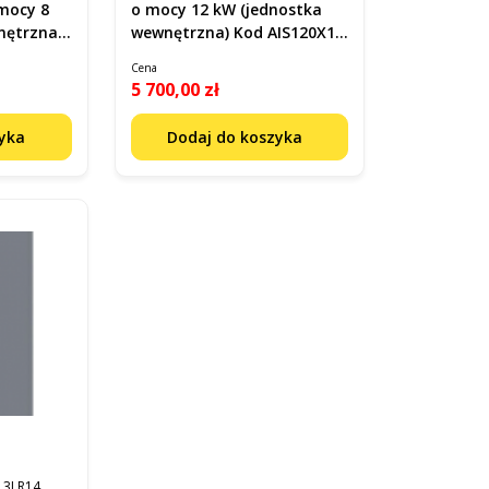
mocy 8
o mocy 12 kW (jednostka
nętrzna)
wewnętrzna) Kod AIS120X13I
R14
Cena
5 700,00 zł
zyka
Dodaj do koszyka
13I R14