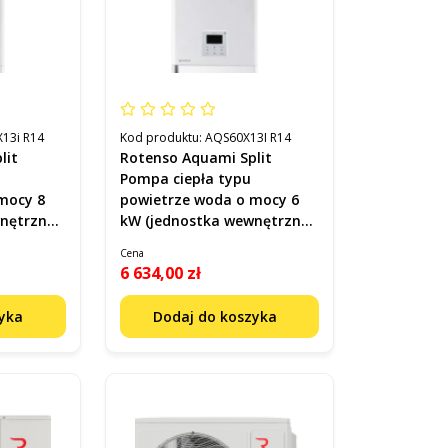
13i R14
Kod produktu:
AQS60X13I R14
lit
Rotenso Aquami Split
Pompa ciepła typu
mocy 8
powietrze woda o mocy 6
nętrzna)
kW (jednostka wewnętrzna)
4
Kod AQS60X13i R14
Cena
6 634,00 zł
zyka
Dodaj do koszyka