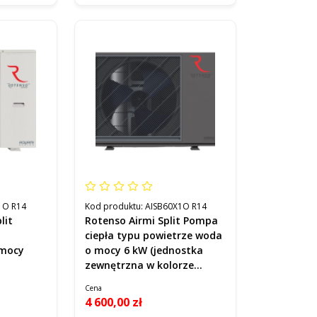
1O R14
Kod produktu:
AISB60X1O R14
lit
Rotenso Airmi Split Pompa
ciepła typu powietrze woda
 mocy
o mocy 6 kW (jednostka
zewnętrzna w kolorze
AQS80X1O
grafitowym) Kod AISB60X1O
Cena
R14
4 600,00 zł