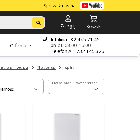
Sprawdź nas na:
Zaloguj
Koszyk
Infolinia:
32 445 71 45
pn-pt: 08:00-16:00
O firmie
Telefon
AI:
732 145 326
ietrze - woda
Rotenso
split
j
Liczba produktów na stronę