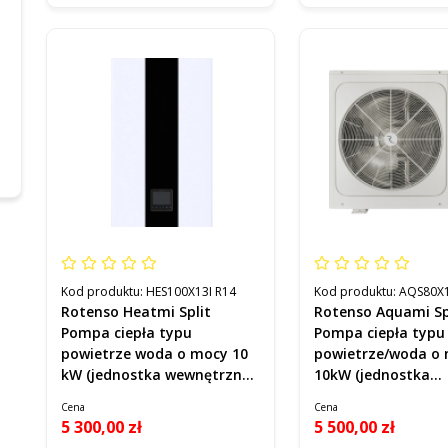
Kod produktu:
HES100X13I R14
Kod produktu:
AQS80X
Rotenso Heatmi Split
Rotenso Aquami Sp
Pompa ciepła typu
Pompa ciepła typu
powietrze woda o mocy 10
powietrze/woda o
kW (jednostka wewnętrzna)
10kW (jednostka
Kod HES100X13I R14
zewnętrzna) Kod 
Cena
Cena
R14
5 300,00 zł
5 500,00 zł