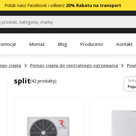
Polub nasz
Facebook
i odbierz
20% Rabatu na transport
romocje
Montaż
Blog
Producenci
Kontakt
mpy ciepła
Pompy ciepła do centralnego ogrzewania
Pow
split
(42 produkty)
Sortu