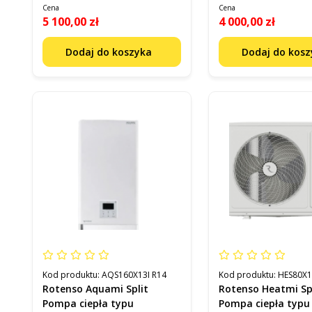
Cena
Cena
5 100,00 zł
4 000,00 zł
Dodaj do koszyka
Dodaj do kos
Kod produktu:
AQS160X13I R14
Kod produktu:
HES80X1
Rotenso Aquami Split
Rotenso Heatmi Sp
Pompa ciepła typu
Pompa ciepła typu