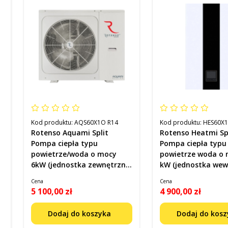
Kod produktu:
AQS60X1O R14
Kod produktu:
HES60X1
Rotenso Aquami Split
Rotenso Heatmi Sp
Pompa ciepła typu
Pompa ciepła typu
powietrze/woda o mocy
powietrze woda o 
6kW (jednostka zewnętrzna)
kW (jednostka wew
Kod AQS60X1O R14
Kod HES60X1I R14
Cena
Cena
5 100,00 zł
4 900,00 zł
Dodaj do koszyka
Dodaj do kos