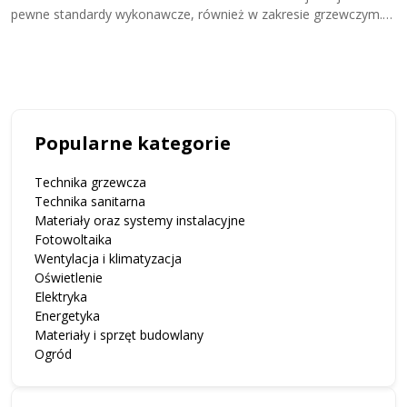
pewne standardy wykonawcze, również w zakresie grzewczym.
m
Stąd też rosnąca popularność na przykład ogrzewania
p
podłogowego, które w budownictwie mieszkaniowym
o
praktycznie...
Popularne kategorie
Technika grzewcza
Technika sanitarna
Materiały oraz systemy instalacyjne
Fotowoltaika
Wentylacja i klimatyzacja
Oświetlenie
Elektryka
Energetyka
Materiały i sprzęt budowlany
Ogród