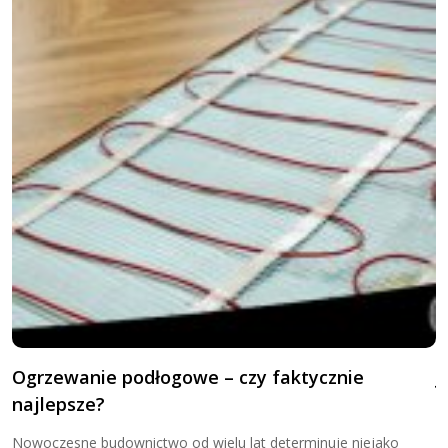
Ogrzewanie podłogowe – czy faktycznie
J
najlepsze?
p
Nowoczesne budownictwo od wielu lat determinuje niejako
O