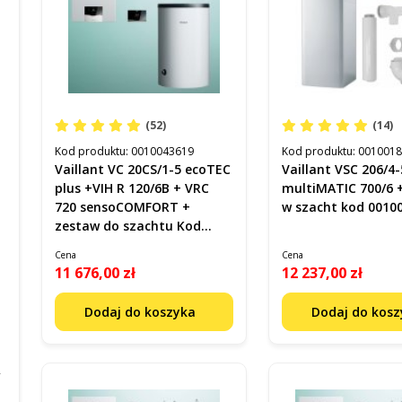
(52)
(14)
Kod produktu:
0010043619
Kod produktu:
001001
Vaillant VC 20CS/1-5 ecoTEC
Vaillant VSC 206/4-
plus +VIH R 120/6B + VRC
multiMATIC 700/6 
720 sensoCOMFORT +
w szacht kod 0010
zestaw do szachtu Kod
0010043619
Cena
Cena
11 676,00 zł
12 237,00 zł
Dodaj do koszyka
Dodaj do kos