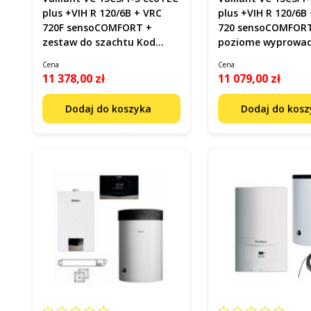
plus +VIH R 120/6B + VRC
plus +VIH R 120/6B
720F sensoCOMFORT +
720 sensoCOMFOR
zestaw do szachtu Kod
poziome wyprowad
0010043640
przez ścianę lub d
Cena
Cena
0010043628
11 378,00 zł
11 079,00 zł
Dodaj do koszyka
Dodaj do kos