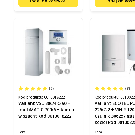
Dodaj do koszyka
Dodaj do kos
(2)
(3)
Kod produktu:
0010018222
Kod produktu:
001002
Vaillant VSC 306/4-5 90 +
Vaillant ECOTEC PURE VC
multiMATIC 700/6 + komin
226/7-2 + VIH R 120
w szacht kod 0010018222
Czujnik 306257 ga
kocioł kod 0010022
Cena
Cena