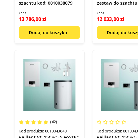
szachtu kod: 0010038079
zestaw do szachtu
0010043643
Cena
Cena
13 786,00 zł
12 033,00 zł
Dodaj do koszyka
Dodaj do kos
(42)
Kod produktu:
0010043640
Kod produktu:
001004
Vaillant VC 15CS/1-5 ecoTEC
Vaillant VC 15CS/1