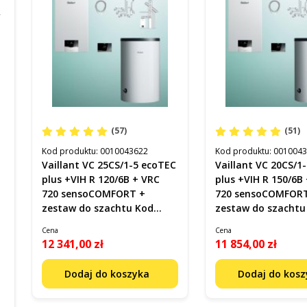
(57)
(51)
Kod produktu:
0010043622
Kod produktu:
001004
Vaillant VC 25CS/1-5 ecoTEC
Vaillant VC 20CS/1
plus +VIH R 120/6B + VRC
plus +VIH R 150/6B
720 sensoCOMFORT +
720 sensoCOMFOR
zestaw do szachtu Kod
zestaw do szachtu
0010043622
0010043618
Cena
Cena
12 341,00 zł
11 854,00 zł
Dodaj do koszyka
Dodaj do kos