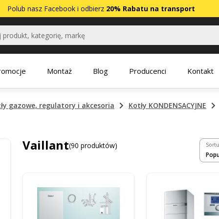
Polub nasz
Facebook
i odbierz
20% Rabatu na transport
romocje
Montaż
Blog
Producenci
Kontakt
ły gazowe, regulatory i akcesoria
Kotły KONDENSACYJNE
Vaillant
(90 produktów)
Sortu