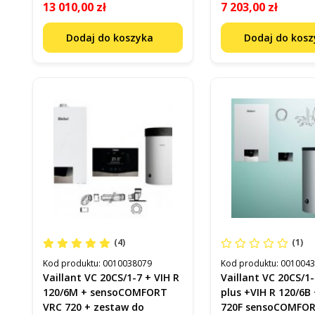
13 010,00 zł
7 203,00 zł
Dodaj do koszyka
Dodaj do kos
(4)
(1)
Kod produktu:
0010038079
Kod produktu:
001004
Vaillant VC 20CS/1-7 + VIH R
Vaillant VC 20CS/1
120/6M + sensoCOMFORT
plus +VIH R 120/6B
VRC 720 + zestaw do
720F sensoCOMFOR