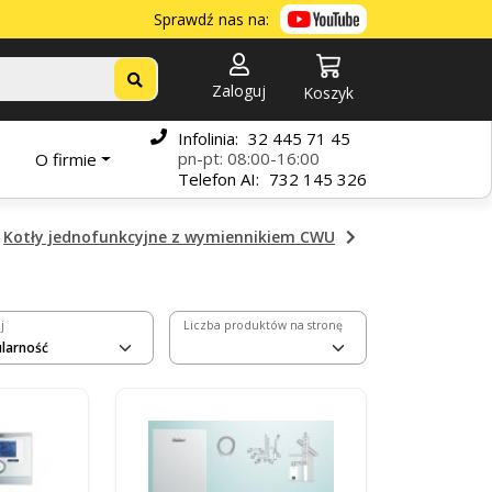
Sprawdź nas na:
Zaloguj
Koszyk
Infolinia:
32 445 71 45
pn-pt: 08:00-16:00
O firmie
Telefon
AI:
732 145 326
Kotły jednofunkcyjne z wymiennikiem CWU
j
Liczba produktów na stronę