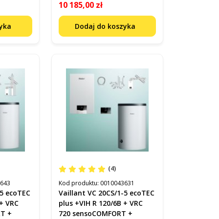
10 185,00 zł
zyka
Dodaj do koszyka
(4)
3643
Kod produktu:
0010043631
-5 ecoTEC
Vaillant VC 20CS/1-5 ecoTEC
 + VRC
plus +VIH R 120/6B + VRC
T +
720 sensoCOMFORT +