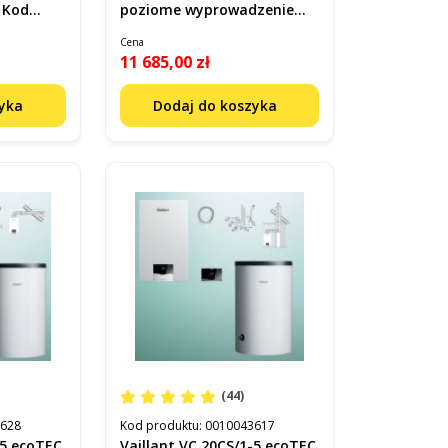
 Kod
poziome wyprowadzenie
przez ścianę lub dach Kod
Cena
0010043631
11 685,00 zł
zyka
Dodaj do koszyka
(44)
3628
Kod produktu:
0010043617
-5 ecoTEC
Vaillant VC 20CS/1-5 ecoTEC