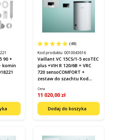
(48)
8221
Kod produktu:
0010043616
5 90 +
Vaillant VC 15CS/1-5 ecoTEC
+ komin
plus +VIH R 120/6B + VRC
018221
720 sensoCOMFORT +
zestaw do szachtu Kod
0010043616
Cena
11 020,00 zł
zyka
Dodaj do koszyka