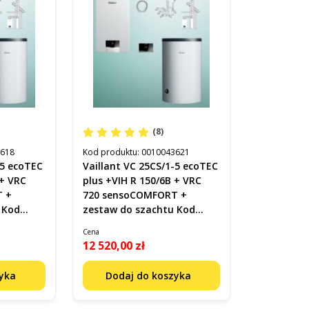
(8)
3618
Kod produktu:
0010043621
-5 ecoTEC
Vaillant VC 25CS/1-5 ecoTEC
 + VRC
plus +VIH R 150/6B + VRC
T +
720 sensoCOMFORT +
 Kod
zestaw do szachtu Kod
0010043621
Cena
12 520,00 zł
zyka
Dodaj do koszyka