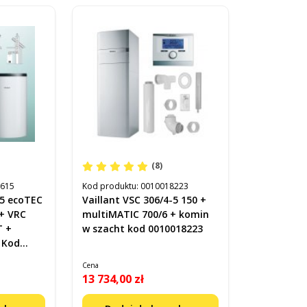
(8)
3615
Kod produktu:
0010018223
-5 ecoTEC
Vaillant VSC 306/4-5 150 +
 + VRC
multiMATIC 700/6 + komin
T +
w szacht kod 0010018223
 Kod
Cena
13 734,00 zł