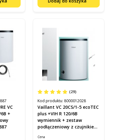
zyka
Dodaj do koszyka
(29)
2887
Kod produktu:
8000012028
Vaillant VC 20CS/1-5 ecoTEC
/6B +
plus +VIH R 120/6B
zowy
wymiennik + zestaw
887
podłączeniowy z czujnikiem
temperatury c.w.u. Kod
Cena
8000012028