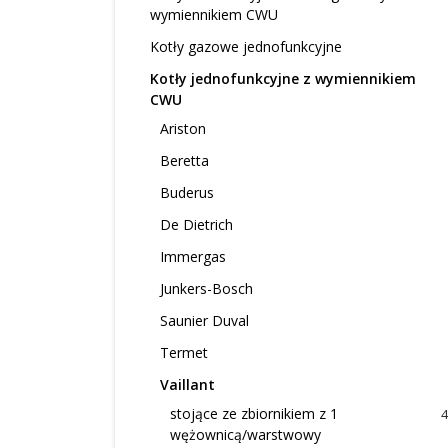
wymiennikiem CWU
Kotły gazowe jednofunkcyjne
Kotły jednofunkcyjne z wymiennikiem
CWU
Ariston
Beretta
Buderus
De Dietrich
Immergas
Junkers-Bosch
Saunier Duval
Termet
Vaillant
stojące ze zbiornikiem z 1
4
wężownicą/warstwowy