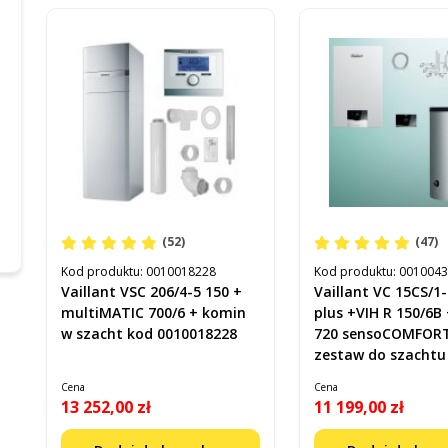
(52)
(47)
Kod produktu:
0010018228
Kod produktu:
001004
Vaillant VSC 206/4-5 150 +
Vaillant VC 15CS/1
multiMATIC 700/6 + komin
plus +VIH R 150/6B
w szacht kod 0010018228
720 sensoCOMFOR
zestaw do szachtu
0010043615
Cena
Cena
13 252,00 zł
11 199,00 zł