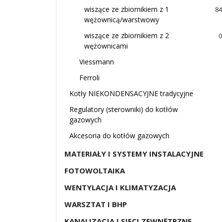
wiszące ze zbiornikiem z 1
84
wężownicą/warstwowy
wiszące ze zbiornikiem z 2
0
wężownicami
Viessmann
Ferroli
Kotły NIEKONDENSACYJNE tradycyjne
Regulatory (sterowniki) do kotłów
gazowych
Akcesoria do kotłów gazowych
MATERIAŁY I SYSTEMY INSTALACYJNE
FOTOWOLTAIKA
WENTYLACJA I KLIMATYZACJA
WARSZTAT I BHP
KANALIZACJA I SIECI ZEWNĘTRZNE