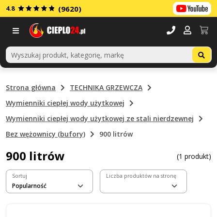
4.8
(9620)
Menu
Strona główna
TECHNIKA GRZEWCZA
Wymienniki ciepłej wody użytkowej
Wymienniki ciepłej wody użytkowej ze stali nierdzewnej
Bez wężownicy (bufory)
900 litrów
900 litrów
(1 produkt)
Sortuj
Liczba produktów na stronę