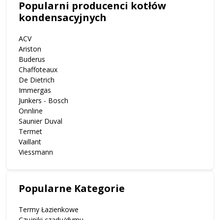
Popularni producenci kotłów
kondensacyjnych
ACV
Ariston
Buderus
Chaffoteaux
De Dietrich
Immergas
Junkers - Bosch
Onnline
Saunier Duval
Termet
Vaillant
Viessmann
Popularne Kategorie
Termy Łazienkowe
Czujniki czadu/dymu