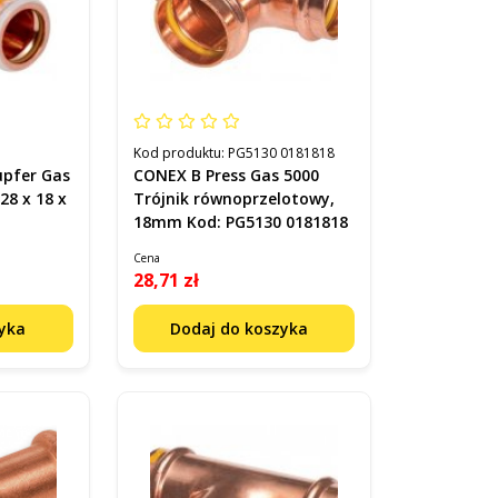
Kod produktu:
PG5130 0181818
upfer Gas
CONEX B Press Gas 5000
28 x 18 x
Trójnik równoprzelotowy,
18mm Kod: PG5130 0181818
Cena
28,71 zł
zyka
Dodaj do koszyka