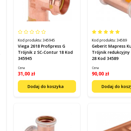
Kod produktu:
345945
Kod produktu:
34589
Viega 2618 Profipress G
Geberit Mapress K
Trójnik z SC‑Contur 18 Kod
Trójnik redukcyjny 
345945
28 Kod 34589
Cena
Cena
31,00 zł
90,00 zł
Dodaj do koszyka
Dodaj do kos