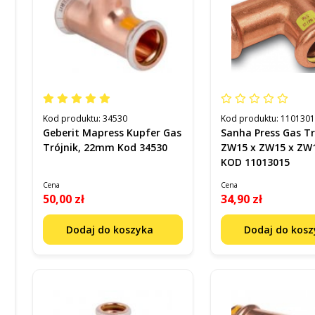
Kod produktu:
34530
Kod produktu:
110130
Geberit Mapress Kupfer Gas
Sanha Press Gas Tr
Trójnik, 22mm Kod 34530
ZW15 x ZW15 x Z
KOD 11013015
Cena
Cena
50,00 zł
34,90 zł
Dodaj do koszyka
Dodaj do kos