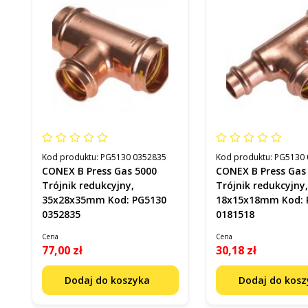
Kod produktu:
PG5130 0352835
Kod produktu:
PG5130 
CONEX B Press Gas 5000
CONEX B Press Gas
Trójnik redukcyjny,
Trójnik redukcyjny
35x28x35mm Kod: PG5130
18x15x18mm Kod: 
0352835
0181518
Cena
Cena
77,00 zł
30,18 zł
Dodaj do koszyka
Dodaj do kos