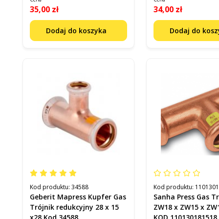
35,00 zł
34,00 zł
Dodaj do koszyka
Dodaj do kos
Kod produktu:
34588
Kod produktu:
110130
Geberit Mapress Kupfer Gas
Sanha Press Gas Tr
Trójnik redukcyjny 28 x 15
ZW18 x ZW15 x Z
x28 Kod 34588
KOD 110130181518