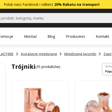
Polub nasz
Facebook
i odbierz
20% Rabatu na transport
romocje
Montaż
Blog
Producenci
Kontakt
LACYJNE
Instalacje miedziane
Miedziane łączniki
Zap
Trójniki
(35 produktów)
Sortu