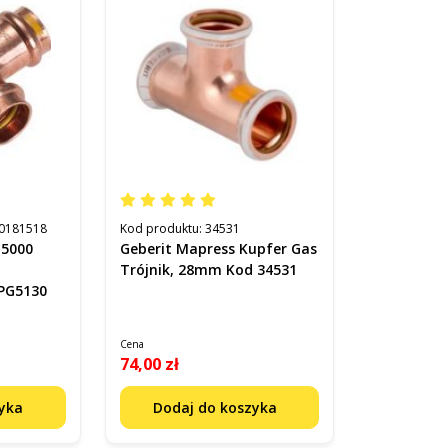
0181518
Kod produktu:
34531
 5000
Geberit Mapress Kupfer Gas
,
Trójnik, 28mm Kod 34531
PG5130
Cena
74,00 zł
zyka
Dodaj do koszyka