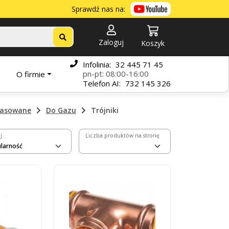
Sprawdź nas na:
Zaloguj
Koszyk
Infolinia:
32 445 71 45
pn-pt: 08:00-16:00
O firmie
Telefon
AI:
732 145 326
rasowane
Do Gazu
Trójniki
j
Liczba produktów na stronę