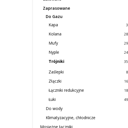
Zaprasowane
Do Gazu
Kapa
3
Kolana
28
Mufy
29
Nyple
24
Trójniki
35
Zaślepki
8
Złączki
16
Łączniki redukcyjne
18
Łuki
49
Do wody
Klimatyzacyjne, chłodnicze
Mosiężne łączniki