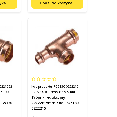
zyka
Dodaj do koszyka
0221522
Kod produktu:
PG5130 0222215
 5000
CONEX B Press Gas 5000
,
Trójnik redukcyjny,
PG5130
22x22x15mm Kod: PG5130
0222215
Cena