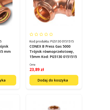
15
Kod produktu:
PG5130 0151515
ójnik
CONEX B Press Gas 5000
W15 mm
Trójnik równoprzelotowy,
15mm Kod: PG5130 0151515
Cena
23,89 zł
zyka
Dodaj do koszyka