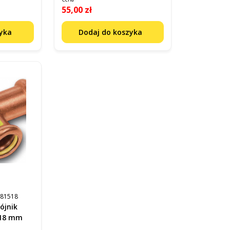
55,00 zł
zyka
Dodaj do koszyka
181518
ójnik
W18 mm