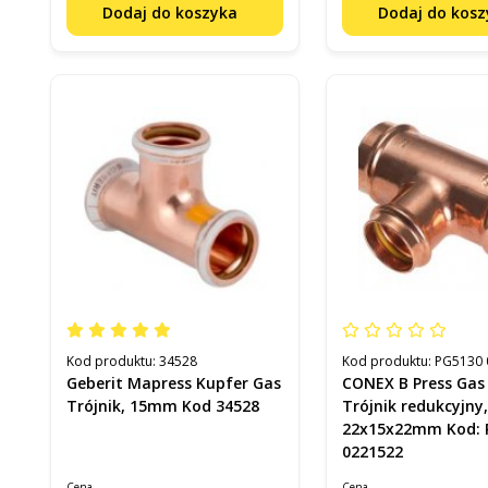
Dodaj do koszyka
Dodaj do kos
Kod produktu:
34528
Kod produktu:
PG5130 
Geberit Mapress Kupfer Gas
CONEX B Press Gas
Trójnik, 15mm Kod 34528
Trójnik redukcyjny
22x15x22mm Kod: 
0221522
Cena
Cena