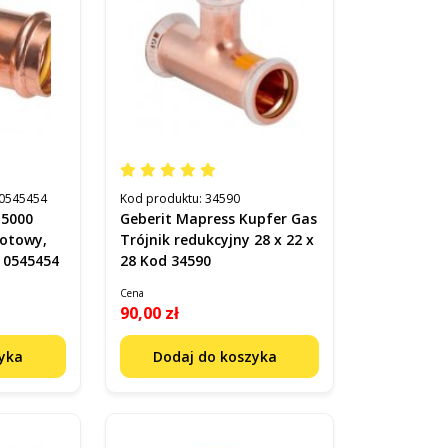
0545454
Kod produktu:
34590
 5000
Geberit Mapress Kupfer Gas
lotowy,
Trójnik redukcyjny 28 x 22 x
 0545454
28 Kod 34590
Cena
90,00 zł
zyka
Dodaj do koszyka