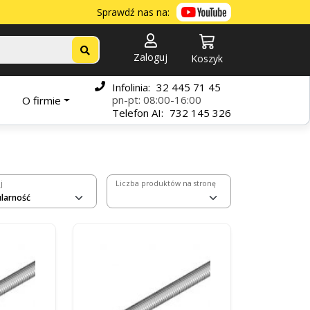
Sprawdź nas na:
Zaloguj
Koszyk
Infolinia:
32 445 71 45
pn-pt: 08:00-16:00
O firmie
Telefon
AI:
732 145 326
j
Liczba produktów na stronę