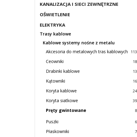
KANALIZACJA I SIECI ZEWNĘTRZNE
OŚWIETLENIE
ELEKTRYKA
Trasy kablowe
Kablowe systemy nośne z metalu
Akcesoria do metalowych tras kablowych
113
Ceowniki
18
Drabinki kablowe
13
Kątowniki
16
Koryta kablowe
24
Koryta siatkowe
39
Pręty gwintowane
8
Puszki
6
Płaskowniki
7