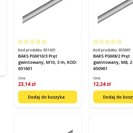
Kod produktu:
651601
Kod produktu:
650901
BAKS PGM10/3 Pręt
BAKS PGM8/2 Pręt
gwintowany, M10, 3 m, KOD:
gwintowany, M8, 2
651601
650901
Cena
Cena
23,14 zł
12,24 zł
Dodaj do koszyka
Dodaj do kos