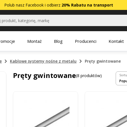
Polub nasz
Facebook
i odbierz
20% Rabatu na transport
romocje
Montaż
Blog
Producenci
Kontakt
e
Kablowe systemy nośne z metalu
Pręty gwintowane
Pręty gwintowane
(8 produktów)
Sortu