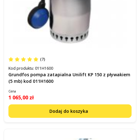
(7)
Kod produktu:
011H1600
Grundfos pompa zatapialna Unilift KP 150 z pływakiem
(5 mb) kod 011H1600
Cena
1 065,00 zł
Dodaj do koszyka