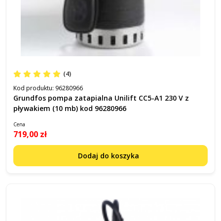
(4)
Kod produktu:
96280966
Grundfos pompa zatapialna Unilift CC5-A1 230 V z
pływakiem (10 mb) kod 96280966
Cena
719,00 zł
Dodaj do koszyka