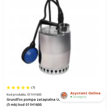
(7)
Asystent Online
Kod produktu:
011H1600
♦ Dostępny
Grundfos pompa zatapialna Unilift KP 150 z pływakiem
(5 mb) kod 011H1600