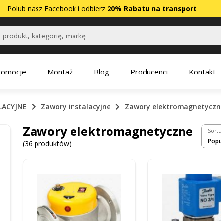
Polub nasz
Facebook
i odbierz
20% Rabatu na transport
romocje
Montaż
Blog
Producenci
Kontakt
LACYJNE
Zawory instalacyjne
Zawory elektromagnetyczn
Zawory elektromagnetyczne
Sortu
(36 produktów)