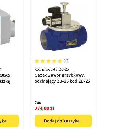
(4)
1
Kod produktu:
ZB-25
230AS
Gazex Zawór grzybkowy,
uszką
odcinający ZB-25 kod ZB-25
Cena
774,00 zł
zyka
Dodaj do koszyka