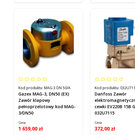
Kod produktu:
MAG-3 DN 50/A
Kod produktu:
032U71
Gazex MAG-3, DN50 (EX)
Danfoss Zawór
Zawór klapowy
elektromagnetycz
pełnoprzelotowy kod MAG-
cewki EV220B 15B G
3/DN50
032U7115
Cena
Cena
1 659,00 zł
372,00 zł