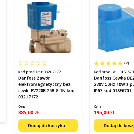
(2)
Kod produktu:
032U7172
Kod produktu:
018F670
Danfoss Zawór
Danfoss Cewka BE
elektromagnetyczny bez
230V 50Hz 10W z p
cewki EV220B 25B G 1N kod
IP67 kod 018F6701
032U7172
Cena
Cena
885,00 zł
195,00 zł
Dodaj do koszyka
Dodaj do kos