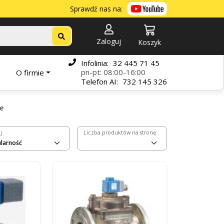
Sprawdź nas na:
Zaloguj
Koszyk
Infolinia:
32 445 71 45
pn-pt: 08:00-16:00
O firmie
Telefon
AI:
732 145 326
e
j
Liczba produktów na stronę