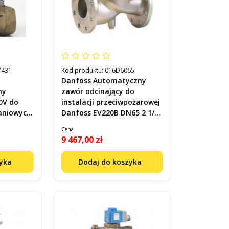
7431
Kod produktu:
016D6065
Danfoss Automatyczny
ny
zawór odcinający do
0V do
instalacji przeciwpożarowej
aniowych
Danfoss EV220B DN65 2 1/2
kod 016D6065
Cena
9 467,00 zł
zyka
Dodaj do koszyka