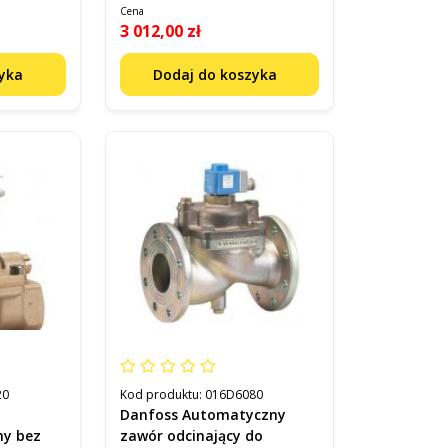
Cena
3 012,00 zł
zyka
Dodaj do koszyka
20
Kod produktu:
016D6080
Danfoss Automatyczny
ny bez
zawór odcinający do