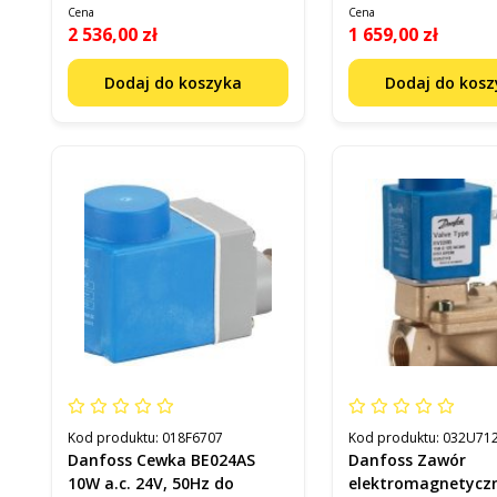
Cena
Cena
2 536,00 zł
1 659,00 zł
Dodaj do koszyka
Dodaj do kos
Kod produktu:
018F6707
Kod produktu:
032U71
Danfoss Cewka BE024AS
Danfoss Zawór
10W a.c. 24V, 50Hz do
elektromagnetycz