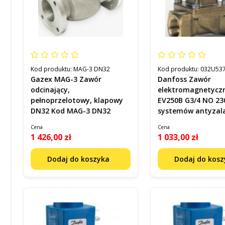
Kod produktu:
MAG-3 DN32
Kod produktu:
032U53
Gazex MAG-3 Zawór
Danfoss Zawór
odcinający,
elektromagnetycz
pełnoprzelotowy, klapowy
EV250B G3/4 NO 23
DN32 Kod MAG-3 DN32
systemów antyzal
kod 032U537431
Cena
Cena
1 426,00 zł
1 033,00 zł
Dodaj do koszyka
Dodaj do kos