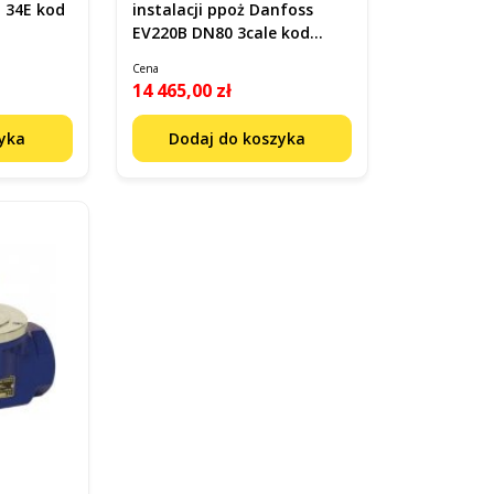
 34E kod
instalacji ppoż Danfoss
EV220B DN80 3cale kod
016D6080
Cena
14 465,00 zł
zyka
Dodaj do koszyka