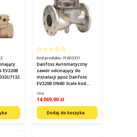
32
Kod produktu:
016D3331
inający
Danfoss Automatyczny
s EV220B
zawór odcinający do
 032U7132
instalacji ppoż Danfoss
EV220B DN80 3cale kod
016D3331
Cena
14 069,00 zł
zyka
Dodaj do koszyka