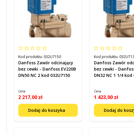
Kod produktu:
032U7150
Kod produktu:
032U71
Danfoss Zawór odcinający
Danfoss Zawór odc
bez cewki - Danfoss EV220B
bez cewki - Danfos
DN50 NC 2 kod 032U7150
DN32 NC 1 1/4 kod
Cena
Cena
2 217,00 zł
1 423,00 zł
Dodaj do koszyka
Dodaj do kos