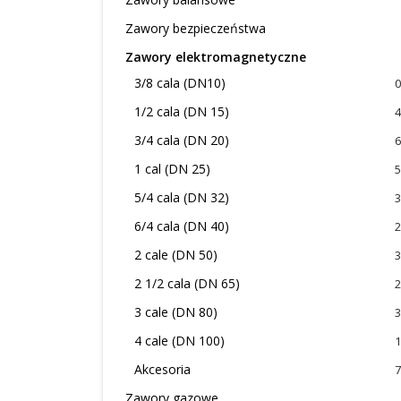
Zawory bezpieczeństwa
Zawory elektromagnetyczne
3/8 cala (DN10)
0
1/2 cala (DN 15)
4
3/4 cala (DN 20)
6
1 cal (DN 25)
5
5/4 cala (DN 32)
3
6/4 cala (DN 40)
2
2 cale (DN 50)
3
2 1/2 cala (DN 65)
2
3 cale (DN 80)
3
4 cale (DN 100)
1
Akcesoria
7
Zawory gazowe