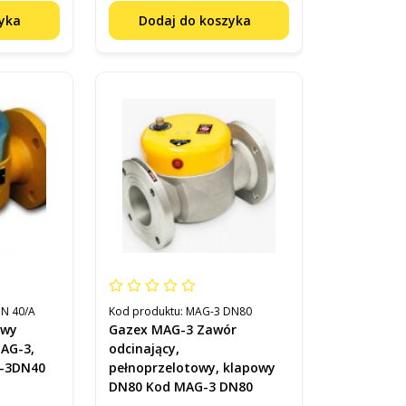
zyka
Dodaj do koszyka
N 40/A
Kod produktu:
MAG-3 DN80
owy
Gazex MAG-3 Zawór
AG-3,
odcinający,
G-3DN40
pełnoprzelotowy, klapowy
DN80 Kod MAG-3 DN80