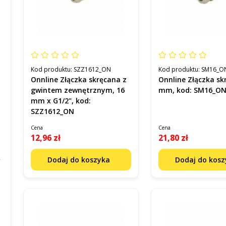
Kod produktu:
SZZ1612_ON
Kod produktu:
SM16_O
Onnline Złączka skręcana z
Onnline Złączka sk
gwintem zewnętrznym, 16
mm, kod: SM16_O
mm x G1/2", kod:
SZZ1612_ON
Cena
Cena
12,96 zł
21,80 zł
Dodaj do koszyka
Dodaj do kos