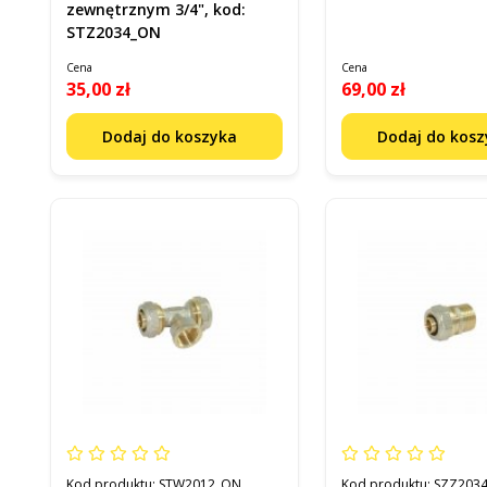
zewnętrznym 3/4", kod:
STZ2034_ON
Cena
Cena
35,00 zł
69,00 zł
Dodaj do koszyka
Dodaj do kos
Kod produktu:
STW2012_ON
Kod produktu:
SZZ203