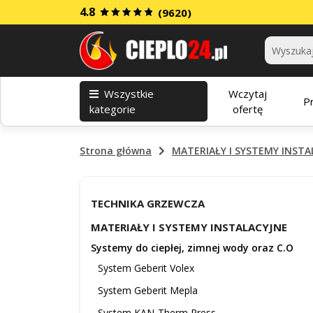
4.8
(9620)
Kategorie
Wszystkie
Wczytaj
P
kategorie
ofertę
Strona główna
MATERIAŁY I SYSTEMY INSTA
TECHNIKA GRZEWCZA
MATERIAŁY I SYSTEMY INSTALACYJNE
Systemy do ciepłej, zimnej wody oraz C.O
System Geberit Volex
System Geberit Mepla
System KAN-Therm Press