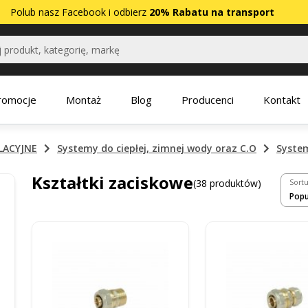
Polub nasz
Facebook
i odbierz
20% Rabatu na transport
romocje
Montaż
Blog
Producenci
Kontakt
LACYJNE
Systemy do ciepłej, zimnej wody oraz C.O
Syste
Kształtki zaciskowe
(38 produktów)
Sortu