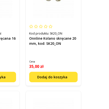
N
Kod produktu:
SK20_ON
ręcana 16
Onnline Kolano skręcane 20
N
mm, kod: SK20_ON
Cena
35,00 zł
zyka
Dodaj do koszyka