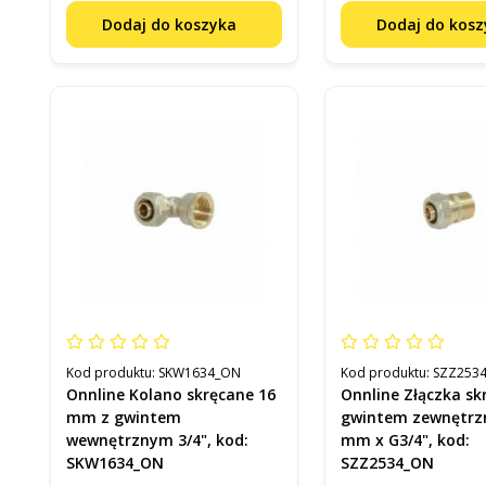
Dodaj do koszyka
Dodaj do kos
Kod produktu:
SKW1634_ON
Kod produktu:
SZZ253
Onnline Kolano skręcane 16
Onnline Złączka sk
mm z gwintem
gwintem zewnętrz
wewnętrznym 3/4", kod:
mm x G3/4", kod:
SKW1634_ON
SZZ2534_ON