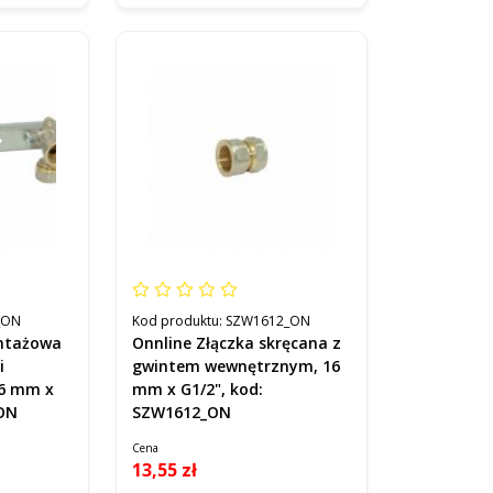
_ON
Kod produktu:
SZW1612_ON
ontażowa
Onnline Złączka skręcana z
i
gwintem wewnętrznym, 16
16 mm x
mm x G1/2", kod:
_ON
SZW1612_ON
Cena
13,55 zł