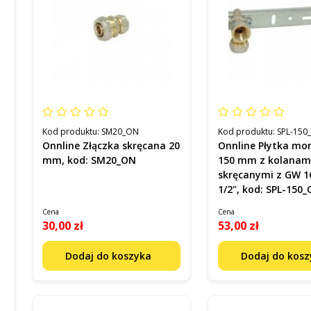
Kod produktu:
SM20_ON
Kod produktu:
SPL-150
Onnline Złączka skręcana 20
Onnline Płytka m
mm, kod: SM20_ON
150 mm z kolanam
skręcanymi z GW 
1/2", kod: SPL-150
Cena
Cena
30,00 zł
53,00 zł
Dodaj do koszyka
Dodaj do kos