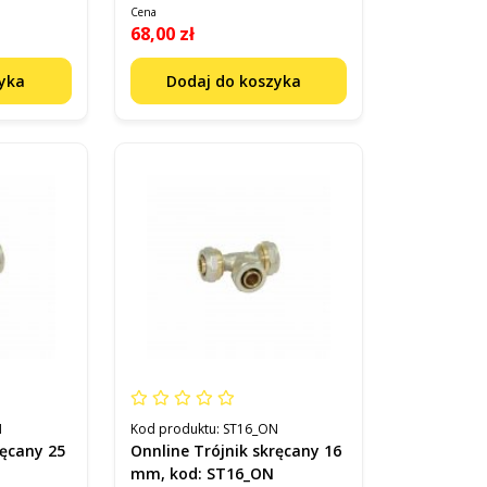
Cena
68,00 zł
zyka
Dodaj do koszyka
N
Kod produktu:
ST16_ON
ręcany 25
Onnline Trójnik skręcany 16
mm, kod: ST16_ON