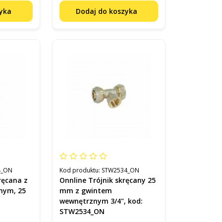
zyka
Dodaj do koszyka
4_ON
Kod produktu:
STW2534_ON
ręcana z
Onnline Trójnik skręcany 25
nym, 25
mm z gwintem
wewnętrznym 3/4", kod:
STW2534_ON