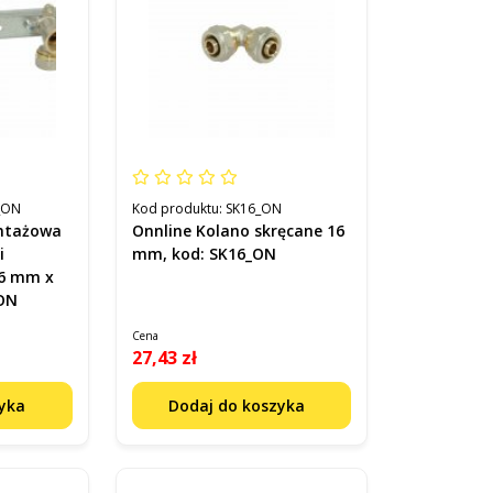
_ON
Kod produktu:
SK16_ON
ontażowa
Onnline Kolano skręcane 16
i
mm, kod: SK16_ON
16 mm x
_ON
Cena
27,43 zł
zyka
Dodaj do koszyka