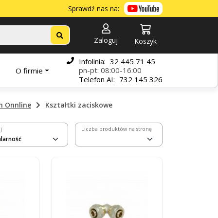
Sprawdź nas na:
Zaloguj
Koszyk
Infolinia:
32 445 71 45
pn-pt: 08:00-16:00
O firmie
Telefon
AI:
732 145 326
m Onnline
Kształtki zaciskowe
j
Liczba produktów na stronę