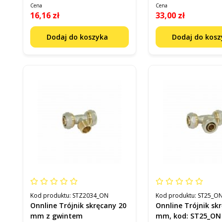
Cena
Cena
16,16 zł
33,00 zł
Dodaj do koszyka
Dodaj do kos
Kod produktu:
STZ2034_ON
Kod produktu:
ST25_O
Onnline Trójnik skręcany 20
Onnline Trójnik sk
mm z gwintem
mm, kod: ST25_ON