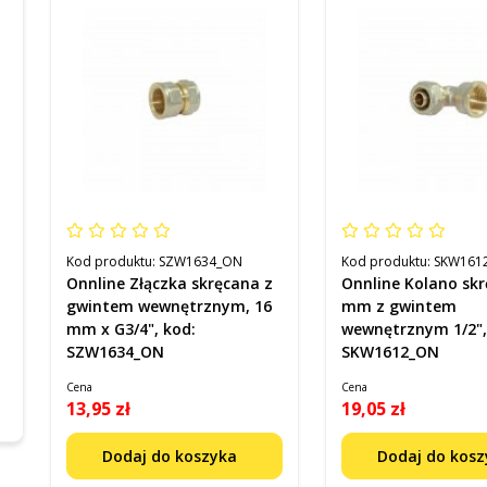
Kod produktu:
SZW1634_ON
Kod produktu:
SKW161
Onnline Złączka skręcana z
Onnline Kolano skr
gwintem wewnętrznym, 16
mm z gwintem
mm x G3/4", kod:
wewnętrznym 1/2",
SZW1634_ON
SKW1612_ON
Cena
Cena
13,95 zł
19,05 zł
Dodaj do koszyka
Dodaj do kos