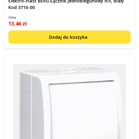
Elektro-Plast BERG Łącznik jednobiegunowy n/t, biały
Kod 3710-00
Cena
13,46 zł
Dodaj do koszyka