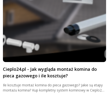
Cieplo24.pl - Jak wygląda montaż komina do
K
pieca gazowego i ile kosztuje?
k
Ile kosztuje montaż komina do pieca gazowego? Jakie są etapy
O
montażu komina? Kup kompletny system kominowy w Cieplo24
d
już teraz!
p
j