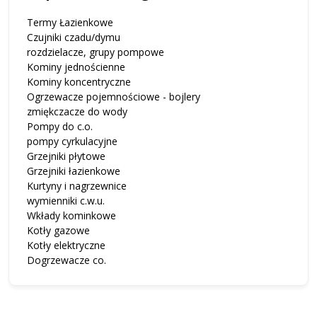
Termy Łazienkowe
Czujniki czadu/dymu
rozdzielacze, grupy pompowe
Kominy jednościenne
Kominy koncentryczne
Ogrzewacze pojemnościowe - bojlery
zmiękczacze do wody
Pompy do c.o.
pompy cyrkulacyjne
Grzejniki płytowe
Grzejniki łazienkowe
Kurtyny i nagrzewnice
wymienniki c.w.u.
Wkłady kominkowe
Kotły gazowe
Kotły elektryczne
Dogrzewacze co.