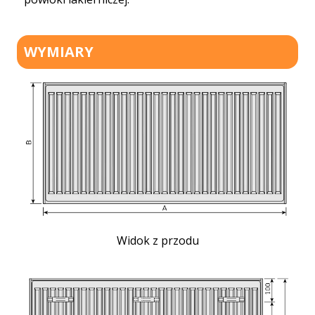
WYMIARY
Widok z przodu