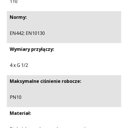
110
Normy:
EN442; EN10130
Wymiary przyłączy:
4 x G 1/2
Maksymalne ciśnienie robocze:
PN10
Materiał: