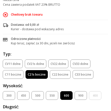
Cena zawiera podatek VAT 23% BRUTTO
Chwilowy brak towaru
Dostawa: od 0,00 zł
Kurier - dostawa pod wskazany adres
Odroczone płatności
Kup teraz, zapłać za 30 dni, jeżeli nie zwrócisz
Typ:
CV11 dolne
CV21s dolne
CV22 dolne
CV33 dolne
C11 boczne
C21s boczne
C22 boczne
C33 boczne
Wysokość:
300
450
500
550
600
900
400
Długość: