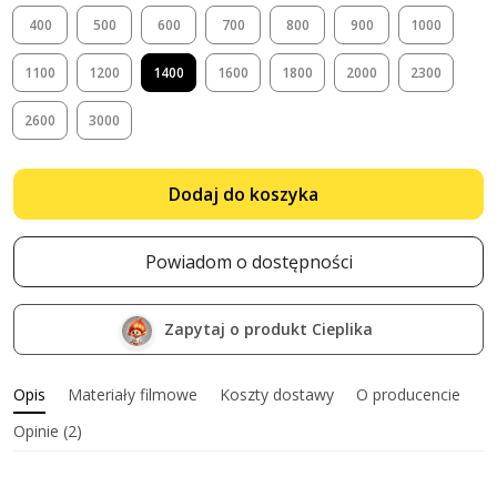
400
500
600
700
800
900
1000
1100
1200
1400
1600
1800
2000
2300
2600
3000
Dodaj do koszyka
Powiadom o dostępności
Zapytaj o produkt Cieplika
Opis
Materiały filmowe
Koszty dostawy
O producencie
Opinie (2)