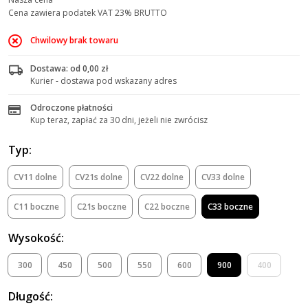
Cena zawiera podatek VAT 23% BRUTTO
Chwilowy brak towaru
Dostawa: od 0,00 zł
Kurier - dostawa pod wskazany adres
Odroczone płatności
Kup teraz, zapłać za 30 dni, jeżeli nie zwrócisz
Typ:
CV11 dolne
CV21s dolne
CV22 dolne
CV33 dolne
C11 boczne
C21s boczne
C22 boczne
C33 boczne
Wysokość:
300
450
500
550
600
900
400
Długość: