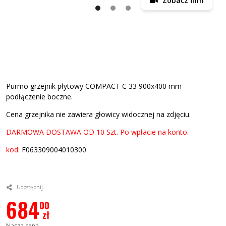
Zobacz film
Purmo grzejnik płytowy COMPACT C 33 900x400 mm
podłączenie boczne.
Cena grzejnika nie zawiera głowicy widocznej na zdjęciu.
DARMOWA DOSTAWA OD 10 Szt. Po wpłacie na konto.
kod:
F063309004010300
Udostępnij
684
00
zł
Nasza cena