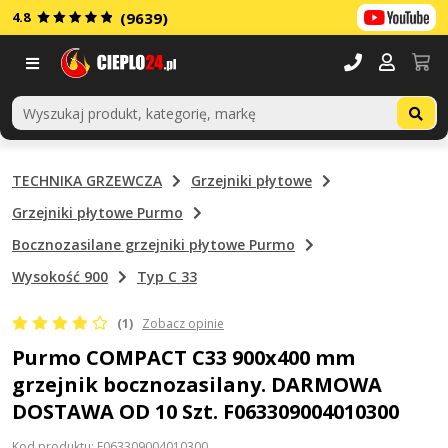
4.8
(9639)
Menu
TECHNIKA GRZEWCZA
Grzejniki płytowe
Grzejniki płytowe Purmo
Bocznozasilane grzejniki płytowe Purmo
Wysokość 900
Typ C 33
(1)
Zobacz opinie
Purmo COMPACT C33 900x400 mm
grzejnik bocznozasilany. DARMOWA
DOSTAWA OD 10 Szt. F063309004010300
Kod produktu: F063309004010300