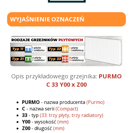
WYJAŚNIENIE OZNACZEŃ
Opis przykładowego grzejnika:
PURMO
C 33 Y00 x Z00
PURMO
- nazwa producenta
(Purmo)
C
- nazwa serii
(Compact)
33
- typ
(33: trzy płyty, trzy radiatory)
Y00
- wysokość
(mm)
Z00
- długość
(mm)