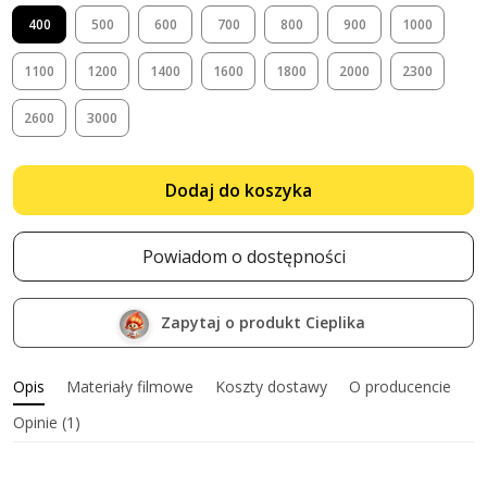
400
500
600
700
800
900
1000
1100
1200
1400
1600
1800
2000
2300
2600
3000
Dodaj do koszyka
Powiadom o dostępności
Zapytaj o produkt Cieplika
Opis
Materiały filmowe
Koszty dostawy
O producencie
Opinie (1)