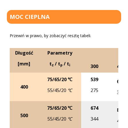
MOC CIEPLNA
Przewiń w prawo, by zobaczyć resztę tabeli.
Długość
Parametry
[mm]
t
/ t
/ t
z
p
i
300
400
75/65/20 ℃
539
680
400
55/45/20 ℃
275
345
75/65/20 ℃
674
850
500
55/45/20 ℃
344
432