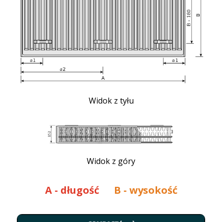
Widok z tyłu
Widok z góry
A
- długość
B - wysokość