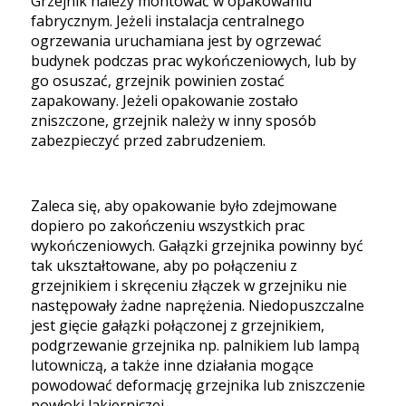
Grzejnik należy montować w opakowaniu
fabrycznym. Jeżeli instalacja centralnego
ogrzewania uruchamiana jest by ogrzewać
budynek podczas prac wykończeniowych, lub by
go osuszać, grzejnik powinien zostać
zapakowany. Jeżeli opakowanie zostało
zniszczone, grzejnik należy w inny sposób
zabezpieczyć przed zabrudzeniem.
Zaleca się, aby opakowanie było zdejmowane
dopiero po zakończeniu wszystkich prac
wykończeniowych. Gałązki grzejnika powinny być
tak ukształtowane, aby po połączeniu z
grzejnikiem i skręceniu złączek w grzejniku nie
następowały żadne naprężenia. Niedopuszczalne
jest gięcie gałązki połączonej z grzejnikiem,
podgrzewanie grzejnika np. palnikiem lub lampą
lutowniczą, a także inne działania mogące
powodować deformację grzejnika lub zniszczenie
powłoki lakierniczej.