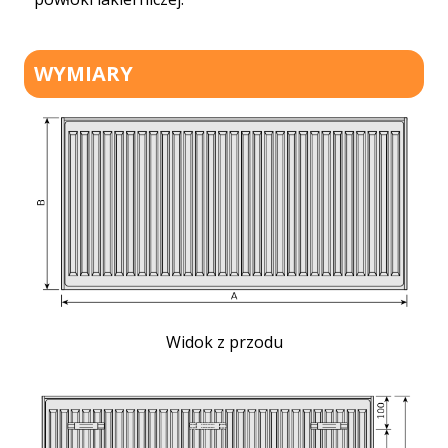
WYMIARY
Widok z przodu