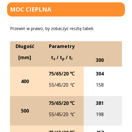
MOC CIEPLNA
Przewiń w prawo, by zobaczyć resztę tabeli.
Długość
Parametry
[mm]
t
/ t
/ t
z
p
i
300
4
75/65/20 ℃
304
3
400
55/45/20 ℃
158
1
75/65/20 ℃
381
4
500
55/45/20 ℃
198
2