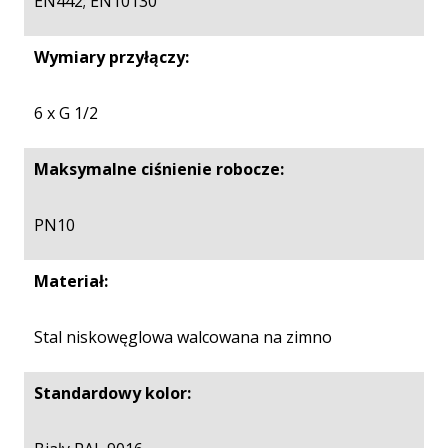
EN442; EN10130
Wymiary przyłączy:
6 x G 1/2
Maksymalne ciśnienie robocze:
PN10
Materiał:
Stal niskowęglowa walcowana na zimno
Standardowy kolor: