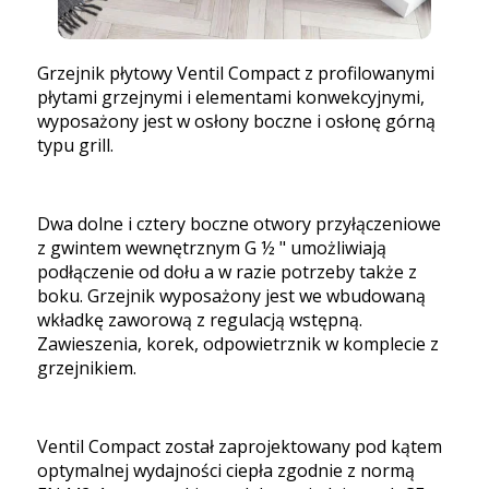
Grzejnik płytowy Ventil Compact z profilowanymi
płytami grzejnymi i elementami konwekcyjnymi,
wyposażony jest w osłony boczne i osłonę górną
typu grill.
Dwa dolne i cztery boczne otwory przyłączeniowe
z gwintem wewnętrznym G ½ " umożliwiają
podłączenie od dołu a w razie potrzeby także z
boku. Grzejnik wyposażony jest we wbudowaną
wkładkę zaworową z regulacją wstępną.
Zawieszenia, korek, odpowietrznik w komplecie z
grzejnikiem.
Ventil Compact został zaprojektowany pod kątem
optymalnej wydajności ciepła zgodnie z normą