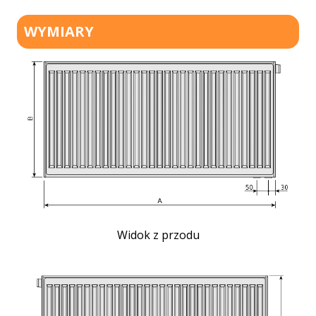
WYMIARY
Widok z przodu