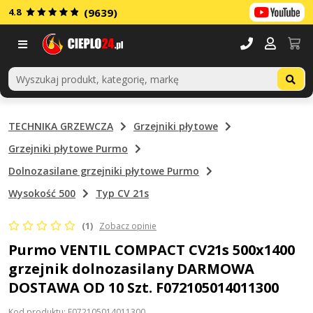
4.8
(9639)
Menu
TECHNIKA GRZEWCZA
Grzejniki płytowe
Grzejniki płytowe Purmo
Dolnozasilane grzejniki płytowe Purmo
Wysokość 500
Typ CV 21s
(1)
Zobacz opinie
Purmo VENTIL COMPACT CV21s 500x1400
grzejnik dolnozasilany DARMOWA
DOSTAWA OD 10 Szt. F072105014011300
Kod produktu: F072105014011300