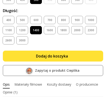
Długość:
400
500
600
700
800
900
1000
1100
1200
1400
1600
1800
2000
2300
2600
3000
Dodaj do koszyka
Zapytaj o produkt Cieplika
Opis
Materiały filmowe
Koszty dostawy
O producencie
Opinie (1)