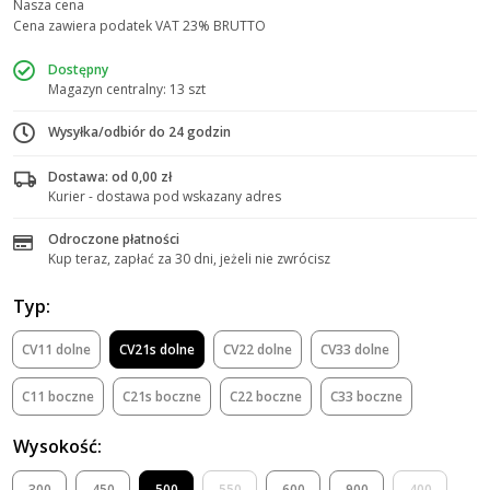
Nasza cena
Cena zawiera podatek VAT 23% BRUTTO
Dostępny
Magazyn centralny: 13 szt
Wysyłka/odbiór do 24 godzin
Dostawa: od 0,00 zł
Kurier - dostawa pod wskazany adres
Odroczone płatności
Kup teraz, zapłać za 30 dni, jeżeli nie zwrócisz
Typ:
CV11 dolne
CV21s dolne
CV22 dolne
CV33 dolne
C11 boczne
C21s boczne
C22 boczne
C33 boczne
Wysokość:
300
450
500
550
600
900
400