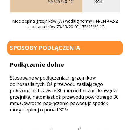
55/45/20 ℃
844
10
Moc cieplna grzejników (W) według normy PN-EN 442-2
dla parametrów 75/65/20 °C i 55/45/20 °C.
SPOSOBY PODŁĄCZENIA
Podłączenie dolne
Stosowane w podłączeniach grzejników
dolnozasilanych. Oś przewodu zasilającego
położona jest zawsze 80 mm od bocznej krawędzi
grzejnika, natomiast oś przewodu powrotnego 30
mm. Odwrotne podłączenie powoduje spadek
mocy cieplnej o ponad 30%.