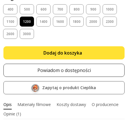
400
500
600
700
800
900
1000
1100
1200
1400
1600
1800
2000
2300
2600
3000
Dodaj do koszyka
Powiadom o dostępności
Zapytaj o produkt Cieplika
Opis
Materiały filmowe
Koszty dostawy
O producencie
Opinie (1)