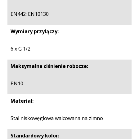
EN442; EN10130
Wymiary przyłączy:
6 x G 1/2
Maksymalne ciśnienie robocze:
PN10
Materiał:
Stal niskowęglowa walcowana na zimno
Standardowy kolor: