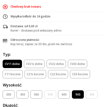
Chwilowy brak towaru
Wysyłka/odbiór do 24 godzin
Dostawa: od 0,00 zł
Kurier - dostawa pod wskazany adres
Odroczone płatności
Kup teraz, zapłać za 30 dni, jeżeli nie zwrócisz
Typ:
CV11 dolne
CV21s dolne
CV22 dolne
CV33 dolne
C11 boczne
C21s boczne
C22 boczne
C33 boczne
Wysokość:
300
450
500
550
600
900
400
Długość: