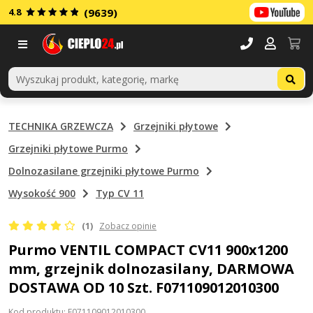
4.8
(9639)
Menu
TECHNIKA GRZEWCZA
Grzejniki płytowe
Grzejniki płytowe Purmo
Dolnozasilane grzejniki płytowe Purmo
Wysokość 900
Typ CV 11
(1)
Zobacz opinie
Purmo VENTIL COMPACT CV11 900x1200
mm, grzejnik dolnozasilany, DARMOWA
DOSTAWA OD 10 Szt. F071109012010300
Kod produktu: F071109012010300