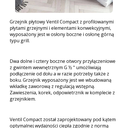
Grzejnik płytowy Ventil Compact z profilowanymi
płytami grzejnymi i elementami konwekcyjnymi,
wyposażony jest w osłony boczne i osłonę górną
typu grill.
Dwa dolne i cztery boczne otwory przyłączeniowe
z gwintem wewnętrznym G ½ " umożliwiają
podłączenie od dołu a w razie potrzeby także z
boku. Grzejnik wyposażony jest we wbudowaną
wkładkę zaworową z regulacją wstępną.
Zawieszenia, korek, odpowietrznik w komplecie z
grzejnikiem.
Ventil Compact został zaprojektowany pod kątem
optymalnej wydajności ciepła zgodnie z normą