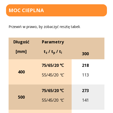
MOC CIEPLNA
Przewiń w prawo, by zobaczyć resztę tabeli.
Długość
Parametry
[mm]
t
/ t
/ t
z
p
i
300
4
75/65/20 ℃
218
2
400
55/45/20 ℃
113
1
75/65/20 ℃
273
3
500
55/45/20 ℃
141
1